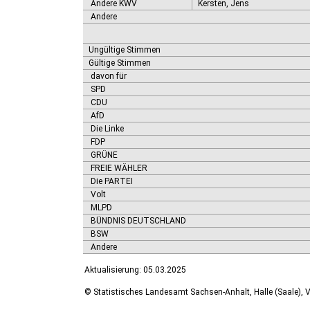
Andere KWV
Kersten, Jens
Andere
Ungültige Stimmen
Gültige Stimmen
davon für
SPD
CDU
AfD
Die Linke
FDP
GRÜNE
FREIE WÄHLER
Die PARTEI
Volt
MLPD
BÜNDNIS DEUTSCHLAND
BSW
Andere
Aktualisierung: 05.03.2025
© Statistisches Landesamt Sachsen-Anhalt, Halle (Saale), V