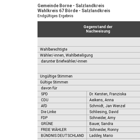
Gemeinde Borne - Salzlandkreis
Wahlkreis 67 Börde - Salzlandkreis
Endgültiges Ergebnis
Gegenstand der
Nachweisung
Wahlberechtigte
Wähler/-innen, Wahlbeteiligung
darunter Briefwähler/-innen
Ungültige Stimmen
Gültige Stimmen
davon für
SPD
Dr. Kersten, Franziska
CDU
Aeikens, Anna
AfD
Schmidt, Jan Wenzel
Die Linke
Schliesing, David
FDP
Schneider, Amy
GRÜNE
Bauer, Sandra
FREIE WÄHLER
Schneider, Ronny
BÜNDNIS DEUTSCHLAND
Laddey, Mario