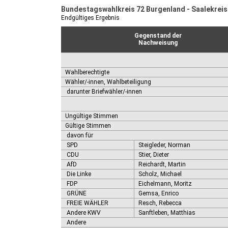
Bundestagswahlkreis 72 Burgenland - Saalekreis
Endgültiges Ergebnis
Gegenstand der
Nachweisung
Wahlberechtigte
Wähler/-innen, Wahlbeteiligung
darunter Briefwähler/-innen
Ungültige Stimmen
Gültige Stimmen
davon für
SPD
Steigleder, Norman
CDU
Stier, Dieter
AfD
Reichardt, Martin
Die Linke
Scholz, Michael
FDP
Eichelmann, Moritz
GRÜNE
Gemsa, Enrico
FREIE WÄHLER
Resch, Rebecca
Andere KWV
Sanftleben, Matthias
Andere