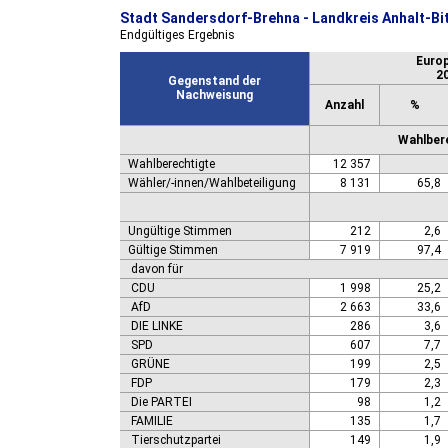
Stadt Sandersdorf-Brehna - Landkreis Anhalt-Bi
Endgültiges Ergebnis
Euro
2
Gegenstand der
Nachweisung
Anzahl
%
Wahlbere
Wahlberechtigte
12 357
Wähler/-innen/Wahlbeteiligung
8 131
65,8
Ungültige Stimmen
212
2,6
Gültige Stimmen
7 919
97,4
davon für
CDU
1 998
25,2
AfD
2 663
33,6
DIE LINKE
286
3,6
SPD
607
7,7
GRÜNE
199
2,5
FDP
179
2,3
Die PARTEI
98
1,2
FAMILIE
135
1,7
Tierschutzpartei
149
1,9