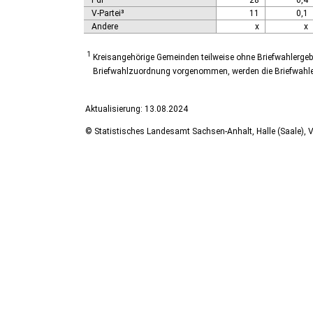
PdF
28
0,4
V-Partei³
11
0,1
Andere
x
x
1
Kreisangehörige Gemeinden teilweise ohne Briefwahlergeb
Briefwahlzuordnung vorgenommen, werden die Briefwahlerg
Aktualisierung: 13.08.2024
© Statistisches Landesamt Sachsen-Anhalt, Halle (Saale), V