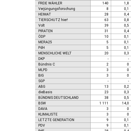
FREIE WÄHLER
140
1,8
Verjüngungsforschung
8
0,1
HEIMAT
28
0,4
TIERSCHUTZ hier!
63
0,8
Volt
39
0,5
PIRATEN
31
0,4
ÖDP
10
0,1
MERA25
5
0,1
PdH
5
0,1
MENSCHLICHE WELT
20
0,3
DKP
-
-
Bündnis C
2
0
MLPD
3
0
BIG
3
0
SGP
-
-
ABG
13
0,2
dieBasis
23
0,3
BÜNDNIS DEUTSCHLAND
38
0,5
BSW
1 111
14,0
DAVA
3
0
KLIMALISTE
3
0
LETZTE GENERATION
9
0,1
PDV
9
0,1