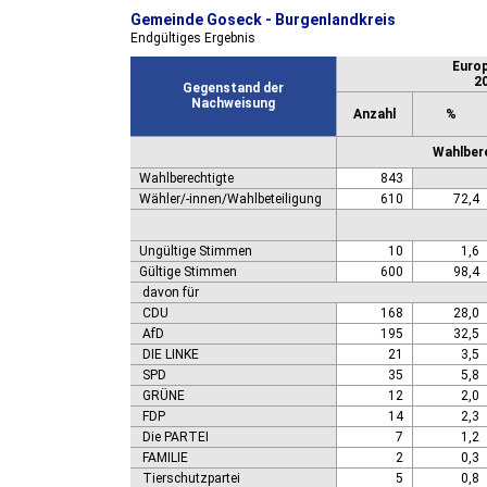
Gemeinde Goseck - Burgenlandkreis
Endgültiges Ergebnis
Euro
2
Gegenstand der
Nachweisung
Anzahl
%
Wahlbere
Wahlberechtigte
843
Wähler/-innen/Wahlbeteiligung
610
72,4
Ungültige Stimmen
10
1,6
Gültige Stimmen
600
98,4
davon für
CDU
168
28,0
AfD
195
32,5
DIE LINKE
21
3,5
SPD
35
5,8
GRÜNE
12
2,0
FDP
14
2,3
Die PARTEI
7
1,2
FAMILIE
2
0,3
Tierschutzpartei
5
0,8