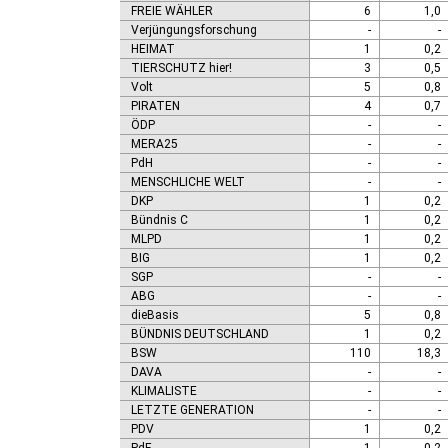
FREIE WÄHLER
6
1,0
Verjüngungsforschung
-
-
HEIMAT
1
0,2
TIERSCHUTZ hier!
3
0,5
Volt
5
0,8
PIRATEN
4
0,7
ÖDP
-
-
MERA25
-
-
PdH
-
-
MENSCHLICHE WELT
-
-
DKP
1
0,2
Bündnis C
1
0,2
MLPD
1
0,2
BIG
1
0,2
SGP
-
-
ABG
-
-
dieBasis
5
0,8
BÜNDNIS DEUTSCHLAND
1
0,2
BSW
110
18,3
DAVA
-
-
KLIMALISTE
-
-
LETZTE GENERATION
-
-
PDV
1
0,2