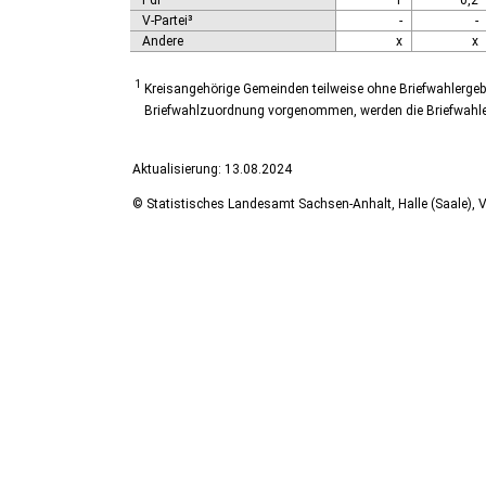
PdF
1
0,2
V-Partei³
-
-
Andere
x
x
1
Kreisangehörige Gemeinden teilweise ohne Briefwahlergeb
Briefwahlzuordnung vorgenommen, werden die Briefwahlerg
Aktualisierung: 13.08.2024
© Statistisches Landesamt Sachsen-Anhalt, Halle (Saale), V