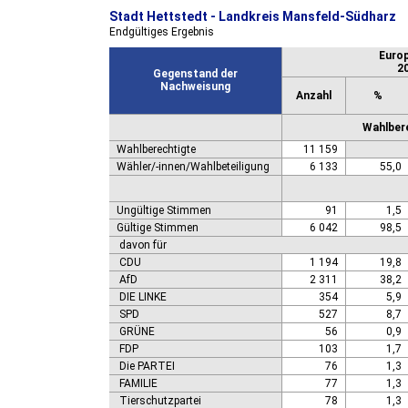
Stadt Hettstedt - Landkreis Mansfeld-Südharz
Endgültiges Ergebnis
Euro
2
Gegenstand der
Nachweisung
Anzahl
%
Wahlbere
Wahlberechtigte
11 159
Wähler/-innen/Wahlbeteiligung
6 133
55,0
Ungültige Stimmen
91
1,5
Gültige Stimmen
6 042
98,5
davon für
CDU
1 194
19,8
AfD
2 311
38,2
DIE LINKE
354
5,9
SPD
527
8,7
GRÜNE
56
0,9
FDP
103
1,7
Die PARTEI
76
1,3
FAMILIE
77
1,3
Tierschutzpartei
78
1,3