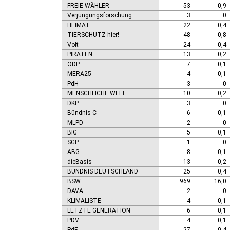
FREIE WÄHLER
53
0,9
Verjüngungsforschung
3
0
HEIMAT
22
0,4
TIERSCHUTZ hier!
48
0,8
Volt
24
0,4
PIRATEN
13
0,2
ÖDP
7
0,1
MERA25
4
0,1
PdH
3
0
MENSCHLICHE WELT
10
0,2
DKP
3
0
Bündnis C
6
0,1
MLPD
2
0
BIG
5
0,1
SGP
1
0
ABG
8
0,1
dieBasis
13
0,2
BÜNDNIS DEUTSCHLAND
25
0,4
BSW
969
16,0
DAVA
2
0
KLIMALISTE
4
0,1
LETZTE GENERATION
6
0,1
PDV
4
0,1