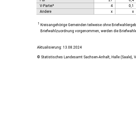
PdF
27
0,4
V-Partei³
4
0,1
Andere
x
x
1
Kreisangehörige Gemeinden teilweise ohne Briefwahlergeb
Briefwahlzuordnung vorgenommen, werden die Briefwahlerg
Aktualisierung: 13.08.2024
© Statistisches Landesamt Sachsen-Anhalt, Halle (Saale), V