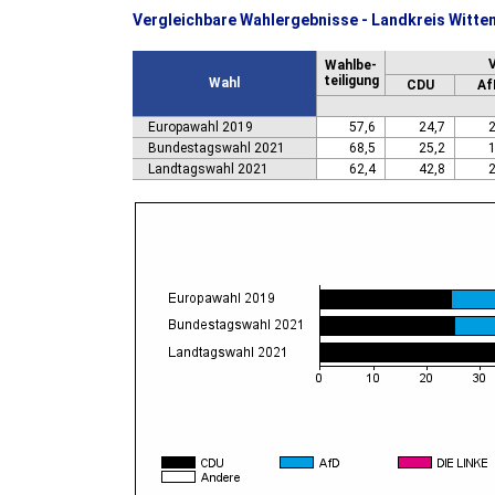
Vergleichbare Wahlergebnisse - Landkreis Witte
Wahlbe-
teiligung
Wahl
CDU
Af
Europawahl 2019
57,6
24,7
2
Bundestagswahl 2021
68,5
25,2
1
Landtagswahl 2021
62,4
42,8
2