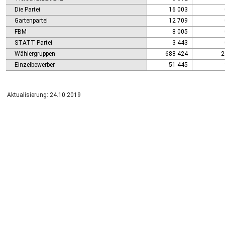
Die Partei
16 003
Gartenpartei
12 709
FBM
8 005
STATT Partei
3 443
Wählergruppen
688 424
2
Einzelbewerber
51 445
Aktualisierung: 24.10.2019