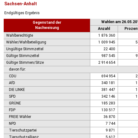
Sachsen-Anhalt
Endgültiges Ergebnis
Wahlen am 26.05.20
Gegenstand der
Nachweisung
Anzahl
Prozen
Wahlberechtigte
1 876 360
Wähler/Wahlbeteiligung
1 009 945
5
Ungültige Stimmzettel
22 400
Gültige Stimmzettel
987 545
9
Gültige Stimmen/Sitze
2 914 654
davon für:
CDU
694 954
2
AfD
340 181
1
DIE LINKE
381 447
1
SPD
342 146
1
GRÜNE
185 283
FDP
130 517
FREIE Wähler
36 870
NPD
7 744
Tierschutzpartei
9 871
Tierschutzallianz
5 612