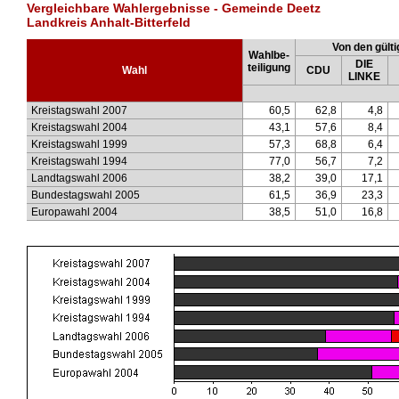
Vergleichbare Wahlergebnisse - Gemeinde Deetz
Landkreis Anhalt-Bitterfeld
Von den gülti
Wahlbe-
DIE
teiligung
Wahl
CDU
LINKE
Kreistagswahl 2007
60,5
62,8
4,8
Kreistagswahl 2004
43,1
57,6
8,4
Kreistagswahl 1999
57,3
68,8
6,4
Kreistagswahl 1994
77,0
56,7
7,2
Landtagswahl 2006
38,2
39,0
17,1
Bundestagswahl 2005
61,5
36,9
23,3
Europawahl 2004
38,5
51,0
16,8