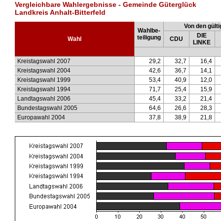
Vergleichbare Wahlergebnisse - Gemeinde Güterglück
Landkreis Anhalt-Bitterfeld
Von den gülti
Wahlbe-
DIE
teiligung
Wahl
CDU
LINKE
Kreistagswahl 2007
29,2
32,7
16,4
Kreistagswahl 2004
42,6
36,7
14,1
Kreistagswahl 1999
53,4
40,9
12,0
Kreistagswahl 1994
71,7
25,4
15,9
Landtagswahl 2006
45,4
33,2
21,4
Bundestagswahl 2005
64,6
26,6
28,3
Europawahl 2004
37,8
38,9
21,8