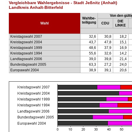
Vergleichbare Wahlergebnisse - Stadt Jeßnitz (Anhalt)
Landkreis Anhalt-Bitterfeld
Von den gülti
Wahlbe-
DIE
teiligung
Wahl
CDU
LINKE
Kreistagswahl 2007
32,6
30,8
18,2
Kreistagswahl 2004
43,7
47,8
15,1
Kreistagswahl 1999
48,6
37,9
16,9
Kreistagswahl 1994
55,6
32,6
14,2
Landtagswahl 2006
39,0
39,8
21,4
Bundestagswahl 2005
63,3
27,2
24,0
Europawahl 2004
38,9
39,1
20,6