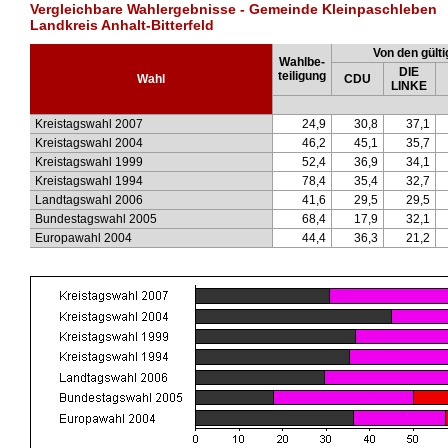
Vergleichbare Wahlergebnisse - Gemeinde Kleinpaschleben
Landkreis Anhalt-Bitterfeld
Von den gülti
Wahlbe-
DIE
teiligung
Wahl
CDU
LINKE
Kreistagswahl 2007
24,9
30,8
37,1
Kreistagswahl 2004
46,2
45,1
35,7
Kreistagswahl 1999
52,4
36,9
34,1
Kreistagswahl 1994
78,4
35,4
32,7
Landtagswahl 2006
41,6
29,5
29,5
Bundestagswahl 2005
68,4
17,9
32,1
Europawahl 2004
44,4
36,3
21,2