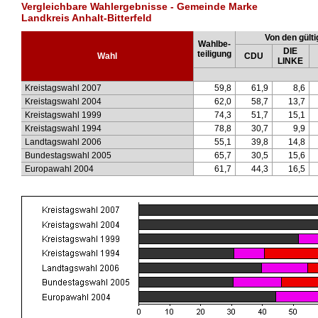
Vergleichbare Wahlergebnisse - Gemeinde Marke
Landkreis Anhalt-Bitterfeld
Von den gülti
Wahlbe-
DIE
teiligung
Wahl
CDU
LINKE
Kreistagswahl 2007
59,8
61,9
8,6
Kreistagswahl 2004
62,0
58,7
13,7
Kreistagswahl 1999
74,3
51,7
15,1
Kreistagswahl 1994
78,8
30,7
9,9
Landtagswahl 2006
55,1
39,8
14,8
Bundestagswahl 2005
65,7
30,5
15,6
Europawahl 2004
61,7
44,3
16,5