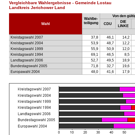
Vergleichbare Wahlergebnisse - Gemeinde Lostau
Landkreis Jerichower Land
Von den gülti
Wahlbe-
DIE
teiligung
Wahl
CDU
LINKE
Kreistagswahl 2007
37,8
46,1
14,2
Kreistagswahl 2004
53,9
48,7
12,2
Kreistagswahl 1999
55,9
50,9
12,0
Kreistagswahl 1994
69,1
46,5
8,5
Landtagswahl 2006
52,7
49,5
18,9
Bundestagswahl 2005
71,8
32,7
19,6
Europawahl 2004
48,0
41,6
17,9