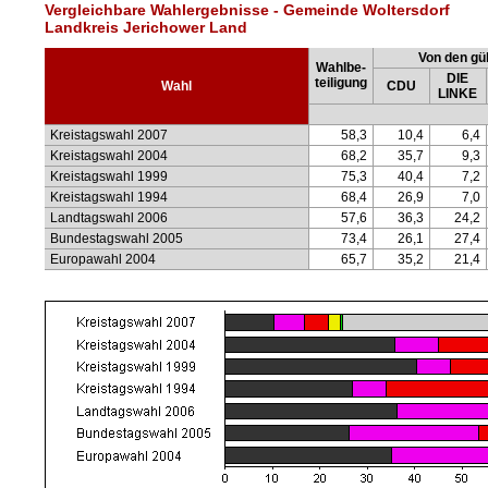
Vergleichbare Wahlergebnisse - Gemeinde Woltersdorf
Landkreis Jerichower Land
Von den gül
Wahlbe-
DIE
teiligung
Wahl
CDU
LINKE
Kreistagswahl 2007
58,3
10,4
6,4
Kreistagswahl 2004
68,2
35,7
9,3
Kreistagswahl 1999
75,3
40,4
7,2
Kreistagswahl 1994
68,4
26,9
7,0
Landtagswahl 2006
57,6
36,3
24,2
Bundestagswahl 2005
73,4
26,1
27,4
Europawahl 2004
65,7
35,2
21,4