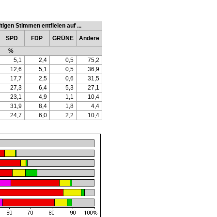
tigen Stimmen entfielen auf ...
SPD
FDP
GRÜNE
Andere
%
5,1
2,4
0,5
75,2
12,6
5,1
0,5
36,9
17,7
2,5
0,6
31,5
27,3
6,4
5,3
27,1
23,1
4,9
1,1
10,4
31,9
8,4
1,8
4,4
24,7
6,0
2,2
10,4