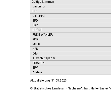
Gültige Stimmen
davon für
CDU
DIE LINKE
SPD
FDP
GRÜNE
FREIE WÄHLER
KPD
MLPD
NPD
ödp
Tierschutzpartei
PIRATEN
SPV
Andere
Aktualisierung: 31.08.2020
© Statistisches Landesamt Sachsen-Anhalt, Halle (Saale), V