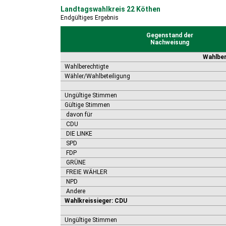
Landtagswahlkreis 22 Köthen
Endgültiges Ergebnis
Gegenstand der
Nachweisung
Wahlber
Wahlberechtigte
Wähler/Wahlbeteiligung
Ungültige Stimmen
Gültige Stimmen
davon für
CDU
DIE LINKE
SPD
FDP
GRÜNE
FREIE WÄHLER
NPD
Andere
Wahlkreissieger: CDU
Ungültige Stimmen