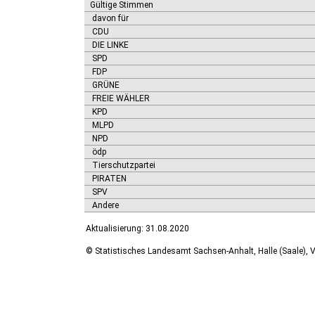
Gültige Stimmen
davon für
CDU
DIE LINKE
SPD
FDP
GRÜNE
FREIE WÄHLER
KPD
MLPD
NPD
ödp
Tierschutzpartei
PIRATEN
SPV
Andere
Aktualisierung: 31.08.2020
© Statistisches Landesamt Sachsen-Anhalt, Halle (Saale), V