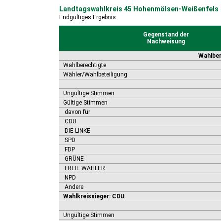
Landtagswahlkreis 45 Hohenmölsen-Weißenfels
Endgültiges Ergebnis
Gegenstand der
Nachweisung
Wahlber
Wahlberechtigte
Wähler/Wahlbeteiligung
Ungültige Stimmen
Gültige Stimmen
davon für
CDU
DIE LINKE
SPD
FDP
GRÜNE
FREIE WÄHLER
NPD
Andere
Wahlkreissieger: CDU
Ungültige Stimmen