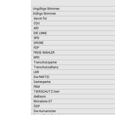
Ungültige Stimmen
Gültige Stimmen
davon für
CDU
AfD
DIE LINKE
SPD
GRÜNE
FDP
FREIE WÄHLER
NPD
Tierschutzpartei
Tierschutzallianz
LKR
Die PARTEI
Gartenpartei
FBM
TIERSCHUTZ hier!
dieBasis
Klimaliste ST
ÖDP
Die Humanisten