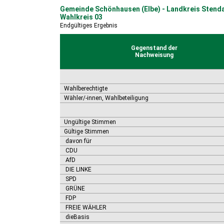
Gemeinde Schönhausen (Elbe) - Landkreis Stenda
Wahlkreis 03
Endgültiges Ergebnis
Gegenstand der
Nachweisung
Wahlberechtigte
Wähler/-innen, Wahlbeteiligung
Ungültige Stimmen
Gültige Stimmen
davon für
CDU
AfD
DIE LINKE
SPD
GRÜNE
FDP
FREIE WÄHLER
dieBasis