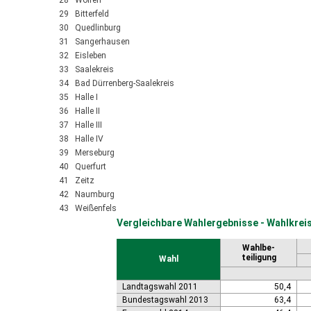
28 Wolfen
29 Bitterfeld
30 Quedlinburg
31 Sangerhausen
32 Eisleben
33 Saalekreis
34 Bad Dürrenberg-Saalekreis
35 Halle I
36 Halle II
37 Halle III
38 Halle IV
39 Merseburg
40 Querfurt
41 Zeitz
42 Naumburg
43 Weißenfels
Vergleichbare Wahlergebnisse - Wahlkrei
Wahlbe-
teiligung
Wahl
Landtagswahl 2011
50,4
Bundestagswahl 2013
63,4