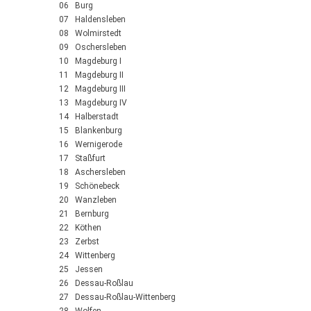
06 Burg
07 Haldensleben
08 Wolmirstedt
09 Oschersleben
10 Magdeburg I
11 Magdeburg II
12 Magdeburg III
13 Magdeburg IV
14 Halberstadt
15 Blankenburg
16 Wernigerode
17 Staßfurt
18 Aschersleben
19 Schönebeck
20 Wanzleben
21 Bernburg
22 Köthen
23 Zerbst
24 Wittenberg
25 Jessen
26 Dessau-Roßlau
27 Dessau-Roßlau-Wittenberg