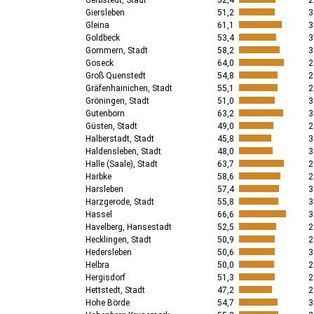
Gerbstedt, Stadt
52,4
2
Giersleben
51,2
3
Gleina
61,1
3
Goldbeck
53,4
3
Gommern, Stadt
58,2
3
Goseck
64,0
2
Groß Quenstedt
54,8
2
Gräfenhainichen, Stadt
55,1
2
Gröningen, Stadt
51,0
3
Gutenborn
63,2
3
Güsten, Stadt
49,0
2
Halberstadt, Stadt
45,8
3
Haldensleben, Stadt
48,0
3
Halle (Saale), Stadt
63,7
2
Harbke
58,6
2
Harsleben
57,4
3
Harzgerode, Stadt
55,8
3
Hassel
66,6
3
Havelberg, Hansestadt
52,5
2
Hecklingen, Stadt
50,9
2
Hedersleben
50,6
3
Helbra
50,0
2
Hergisdorf
51,3
2
Hettstedt, Stadt
47,2
2
Hohe Börde
54,7
3