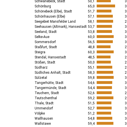
Schwanebeck, Stadt
50,1
3
Schönburg
65,0
3
Schönebeck (Elbe), Stadt
51,7
3
Schönhausen (Elbe)
57,1
3
Seegebiet Mansfelder Land
58,1
2
Seehausen (Altmark), Hansestadt
53,7
3
Seeland, Stadt
53,8
3
Selke-Aue
60,0
3
Sommersdorf
56,5
3
Staßfurt, Stadt
48,8
2
Steigra
60,3
3
Stendal, Hansestadt
48,5
2
Stößen, Stadt
50,0
2
Südharz
55,1
2
Südliches Anhalt, Stadt
58,3
2
Sülzetal
59,8
3
Tangerhütte, Stadt
54,6
3
Tangermünde, Stadt
54,4
3
Teuchern, Stadt
52,6
2
Teutschenthal
59,2
2
Thale, Stadt
51,5
3
Ummendorf
52,7
3
Völpke
51,2
3
Wallhausen
54,8
3
Wallstawe
59,4
3