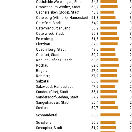
Oebisfelde-Weferlingen, Stadt
54,5
3
Oranienbaum-Wörlitz, Stadt
58,2
2
Oschersleben (Bode), Stadt
46,8
3
Osterburg (Altmark), Hansestadt
51,3
3
Osterfeld, Stadt
64,9
3
Osternienburger Land
55,2
3
Osterwieck, Stadt
55,8
3
Petersberg
61,6
3
Plötzkau
57,5
2
Quedlinburg, Stadt
49,5
3
Querfurt, Stadt
50,9
2
Raguhn-Jeßnitz, Stadt
60,5
2
Rochau
62,0
3
Rogätz
57,0
3
Rohrberg
57,2
2
Salzatal
60,6
3
Salzwedel, Hansestadt
47,5
2
Sandau (Elbe), Stadt
55,1
3
Sandersdorf-Brehna, Stadt
57,2
3
Sangerhausen, Stadt
50,4
2
Schkopau
59,7
2
Schnaudertal
66,3
2
Schollene
50,5
2
Schraplau, Stadt
51,9
2