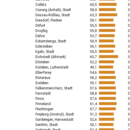
Colbitz
60,5
3
Coswig (Anhalt), Stadt
58,0
3
Dessau-Roßlau, Stadt
63,3
2
Diesdorf, Flecken
50,1
3
Ditfurt
55,5
3
Droyßig
55,8
2
Dähre
53,7
3
Eckartsberga, Stadt
50,9
3
Edersleben
56,1
3
Egeln, Stadt
50,5
3
Eichstedt (Altmark)
65,7
3
Eilsleben
52,2
3
Eisleben, Lutherstadt
49,1
2
Elbe-Parey
54,6
3
Elsteraue
58,2
2
Erxleben
55,1
3
Falkenstein/Harz, Stadt
57,6
3
Farnstädt
58,8
2
Finne
57,6
3
Finneland
61,4
3
Flechtingen
57,7
3
Freyburg (Unstrut), Stadt
51,3
3
Gardelegen, Hansestadt
52,6
3
Genthin, Stadt
50,1
2