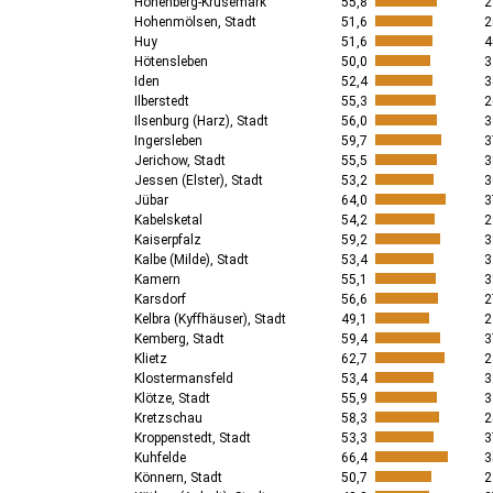
Hohenberg-Krusemark
55,8
2
Hohenmölsen, Stadt
51,6
2
Huy
51,6
4
Hötensleben
50,0
3
Iden
52,4
3
Ilberstedt
55,3
2
Ilsenburg (Harz), Stadt
56,0
3
Ingersleben
59,7
3
Jerichow, Stadt
55,5
3
Jessen (Elster), Stadt
53,2
3
Jübar
64,0
3
Kabelsketal
54,2
2
Kaiserpfalz
59,2
3
Kalbe (Milde), Stadt
53,4
3
Kamern
55,1
3
Karsdorf
56,6
2
Kelbra (Kyffhäuser), Stadt
49,1
2
Kemberg, Stadt
59,4
3
Klietz
62,7
2
Klostermansfeld
53,4
3
Klötze, Stadt
55,9
3
Kretzschau
58,3
2
Kroppenstedt, Stadt
53,3
3
Kuhfelde
66,4
3
Könnern, Stadt
50,7
2