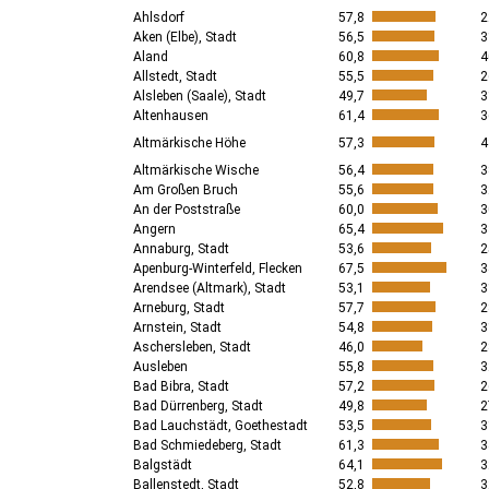
Ahlsdorf
57,8
2
Aken (Elbe), Stadt
56,5
3
Aland
60,8
4
Allstedt, Stadt
55,5
2
Alsleben (Saale), Stadt
49,7
3
Altenhausen
61,4
3
Altmärkische Höhe
57,3
4
Altmärkische Wische
56,4
3
Am Großen Bruch
55,6
3
An der Poststraße
60,0
3
Angern
65,4
3
Annaburg, Stadt
53,6
2
Apenburg-Winterfeld, Flecken
67,5
3
Arendsee (Altmark), Stadt
53,1
3
Arneburg, Stadt
57,7
2
Arnstein, Stadt
54,8
3
Aschersleben, Stadt
46,0
2
Ausleben
55,8
3
Bad Bibra, Stadt
57,2
2
Bad Dürrenberg, Stadt
49,8
2
Bad Lauchstädt, Goethestadt
53,5
3
Bad Schmiedeberg, Stadt
61,3
3
Balgstädt
64,1
3
Ballenstedt, Stadt
52,8
3