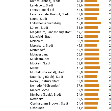
Köthen (Anhalt), Stadt
48,8
2
Landsberg, Stadt
58,6
3
Lanitz-Hassel-Tal
58,5
3
Laucha an der Unstrut, Stadt
58,9
2
Leuna, Stadt
50,9
2
Loitsche-Heinrichsberg
65,8
3
Lützen, Stadt
56,0
2
Magdeburg, Landeshauptstadt
62,7
2
Mansfeld, Stadt
55,2
2
Meineweh
58,9
2
Merseburg, Stadt
49,8
2
Mertendorf
59,9
2
Molauer Land
56,8
2
Muldestausee
60,2
2
Möckern, Stadt
58,8
2
Möser
62,3
3
Mücheln (Geiseltal), Stadt
55,9
2
Naumburg (Saale), Stadt
50,4
2
Nebra (Unstrut), Stadt
53,9
2
Nemsdorf-Göhrendorf
57,6
2
Niedere Börde
59,9
3
Nienburg (Saale), Stadt
54,0
2
Nordharz
59,5
3
Oberharz am Brocken, Stadt
54,4
2
Obhausen
51,2
3