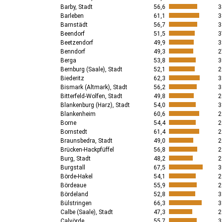
Barby, Stadt
56,6
3
Barleben
61,1
3
Barnstädt
56,7
3
Beendorf
51,5
3
Beetzendorf
49,9
3
Benndorf
49,3
2
Berga
53,8
3
Bernburg (Saale), Stadt
52,1
2
Biederitz
62,3
3
Bismark (Altmark), Stadt
56,2
3
Bitterfeld-Wolfen, Stadt
49,8
2
Blankenburg (Harz), Stadt
54,0
3
Blankenheim
60,6
2
Borne
54,4
2
Bornstedt
61,4
2
Braunsbedra, Stadt
49,0
2
Brücken-Hackpfüffel
56,8
2
Burg, Stadt
48,2
2
Burgstall
67,5
3
Börde-Hakel
54,1
2
Bördeaue
55,9
2
Bördeland
52,8
3
Bülstringen
66,3
3
Calbe (Saale), Stadt
47,3
2
Calvörde
55,7
3