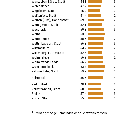
Wanzleben-Börde, Stadt
54,3
3
Wefensleben
47,7
2
Wegeleben, Stadt
45,9
3
Weißenfels, Stadt
51,4
2
Werben (Elbe), Hansestadt
59,6
2
Wernigerode, Stadt
52,1
3
Westheide
59,8
3
Wethau
63,9
3
Wetterzeube
58,5
2
Wettin-Löbejün, Stadt
56,3
3
Wimmelburg
54,7
2
Wittenberg, Lutherstadt
52,4
3
Wolmirsleben
56,9
2
Wolmirstedt, Stadt
56,2
3
Wust-Fischbeck
63,7
2
Zahna-Elster, Stadt
59,7
3
Zehrental
56,5
4
Zeitz, Stadt
48,1
2
Zerbst/Anhalt, Stadt
50,3
2
Zielitz
57,4
3
Zörbig, Stadt
55,5
3
1
Kreisangehörige Gemeinden ohne Briefwahlergebnis