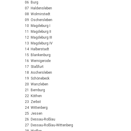
06 Burg
07 Haldensleben
08 Wolmirstedt
09 Oschersleben
10 Magdeburg I
11 Magdeburg II
12 Magdeburg III
13 Magdeburg IV
14 Halberstadt
15 Blankenburg
16 Wernigerode
17 Staßfurt
18 Aschersleben
19 Schönebeck
20 Wanzleben
21 Bernburg
22 Köthen
23 Zerbst
24 Wittenberg
25 Jessen
26 Dessau-Roßlau
27 Dessau-Roßlau-Wittenberg