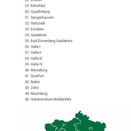
28 Wolfen
29 Bitterfeld
30 Quedlinburg
31 Sangerhausen
32 Hettstedt
33 Eisleben
34 Saalekreis
35 Bad Dürrenberg-Saalekreis
36 Halle I
37 Halle II
38 Halle III
39 Halle IV
40 Merseburg
41 Querfurt
42 Nebra
43 Zeitz
44 Naumburg
45 Hohenmölsen-Weißenfels