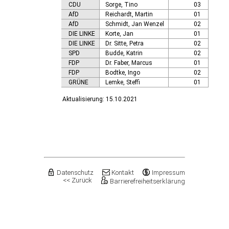
CDU
Sorge, Tino
03
AfD
Reichardt, Martin
01
AfD
Schmidt, Jan Wenzel
02
DIE LINKE
Korte, Jan
01
DIE LINKE
Dr. Sitte, Petra
02
SPD
Budde, Katrin
02
FDP
Dr. Faber, Marcus
01
FDP
Bodtke, Ingo
02
GRÜNE
Lemke, Steffi
01
Aktualisierung: 15.10.2021
Datenschutz
Kontakt
Impressum
<< Zurück
Barrierefreiheitserklärung