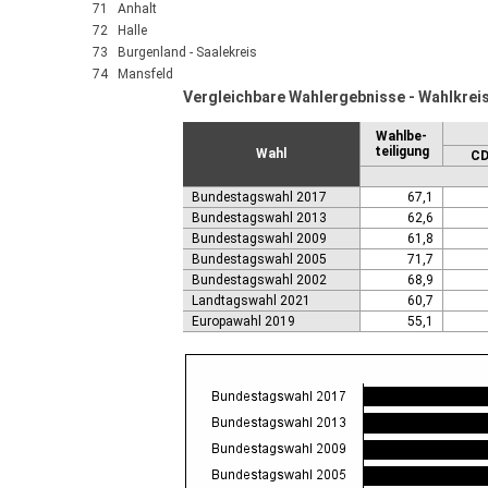
71 Anhalt
72 Halle
73 Burgenland - Saalekreis
74 Mansfeld
Vergleichbare Wahlergebnisse - Wahlkrei
Wahlbe-
teiligung
Wahl
C
Bundestagswahl 2017
67,1
Bundestagswahl 2013
62,6
Bundestagswahl 2009
61,8
Bundestagswahl 2005
71,7
Bundestagswahl 2002
68,9
Landtagswahl 2021
60,7
Europawahl 2019
55,1