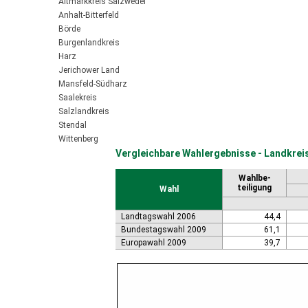
Altmarkkreis Salzwedel
Anhalt-Bitterfeld
Börde
Burgenlandkreis
Harz
Jerichower Land
Mansfeld-Südharz
Saalekreis
Salzlandkreis
Stendal
Wittenberg
Vergleichbare Wahlergebnisse - Landkrei
Wahlbe-
teiligung
Wahl
Landtagswahl 2006
44,4
Bundestagswahl 2009
61,1
Europawahl 2009
39,7