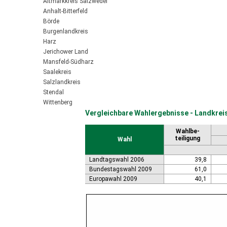
Altmarkkreis Salzwedel
Anhalt-Bitterfeld
Börde
Burgenlandkreis
Harz
Jerichower Land
Mansfeld-Südharz
Saalekreis
Salzlandkreis
Stendal
Wittenberg
Vergleichbare Wahlergebnisse - Landkrei
Wahlbe-
teiligung
Wahl
Landtagswahl 2006
39,8
Bundestagswahl 2009
61,0
Europawahl 2009
40,1