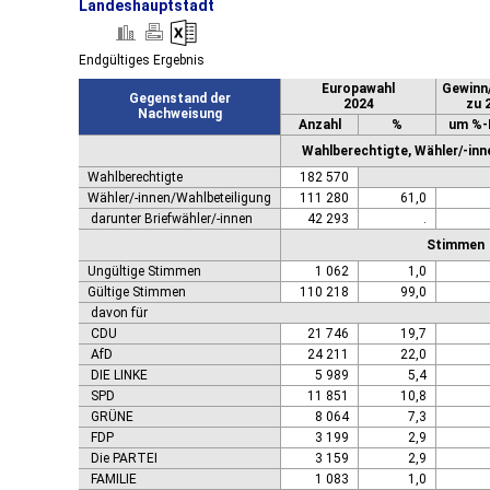
Landeshauptstadt
Endgültiges Ergebnis
Europawahl
Gewinn
Gegenstand der
2024
zu 
Nachweisung
Anzahl
%
um %-
Wahlberechtigte, Wähler/-inn
Wahlberechtigte
182 570
Wähler/-innen/Wahlbeteiligung
111 280
61,0
darunter Briefwähler/-innen
42 293
.
Stimmen
Ungültige Stimmen
1 062
1,0
Gültige Stimmen
110 218
99,0
davon für
CDU
21 746
19,7
AfD
24 211
22,0
DIE LINKE
5 989
5,4
SPD
11 851
10,8
GRÜNE
8 064
7,3
FDP
3 199
2,9
Die PARTEI
3 159
2,9
FAMILIE
1 083
1,0