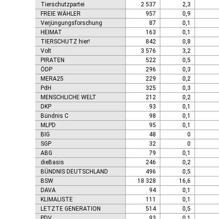
Tierschutzpartei
2 537
2,3
FREIE WÄHLER
957
0,9
Verjüngungsforschung
87
0,1
HEIMAT
163
0,1
TIERSCHUTZ hier!
842
0,8
Volt
3 576
3,2
PIRATEN
522
0,5
ÖDP
296
0,3
MERA25
229
0,2
PdH
325
0,3
MENSCHLICHE WELT
212
0,2
DKP
93
0,1
Bündnis C
98
0,1
MLPD
95
0,1
BIG
48
0
SGP
32
0
ABG
79
0,1
dieBasis
246
0,2
BÜNDNIS DEUTSCHLAND
496
0,5
BSW
18 328
16,6
DAVA
94
0,1
KLIMALISTE
111
0,1
LETZTE GENERATION
514
0,5
PDV
93
0,1