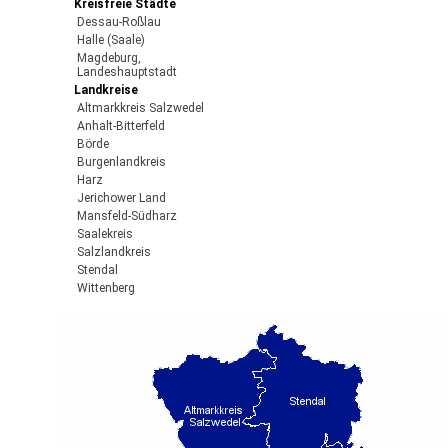
Kreisfreie Städte
Dessau-Roßlau
Halle (Saale)
Magdeburg,
Landeshauptstadt
Landkreise
Altmarkkreis Salzwedel
Anhalt-Bitterfeld
Börde
Burgenlandkreis
Harz
Jerichower Land
Mansfeld-Südharz
Saalekreis
Salzlandkreis
Stendal
Wittenberg