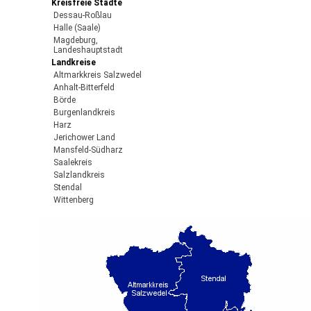
Kreisfreie Städte
Dessau-Roßlau
Halle (Saale)
Magdeburg,
Landeshauptstadt
Landkreise
Altmarkkreis Salzwedel
Anhalt-Bitterfeld
Börde
Burgenlandkreis
Harz
Jerichower Land
Mansfeld-Südharz
Saalekreis
Salzlandkreis
Stendal
Wittenberg