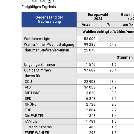
Endgültiges Ergebnis
Europawahl
Gewinn
Gegenstand der
2024
zu 
Nachweisung
Anzahl
%
um %-
Wahlberechtigte, Wähler/-inn
Wahlberechtigte
153 000
Wähler/-innen/Wahlbeteiligung
99 235
64,9
darunter Briefwähler/-innen
25 076
.
Stimmen
Ungültige Stimmen
1 546
1,6
Gültige Stimmen
97 689
98,4
davon für
CDU
22 903
23,4
AfD
34 058
34,9
DIE LINKE
3 820
3,9
SPD
6 843
7,0
GRÜNE
2 723
2,8
FDP
2 604
2,7
Die PARTEI
1 343
1,4
FAMILIE
1 481
1,5
Tierschutzpartei
1 463
1,5
FREIE WÄHLER
1 298
1,3