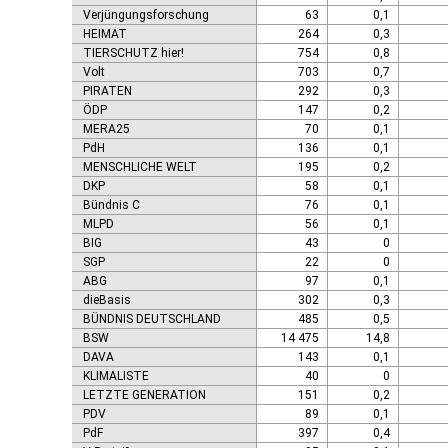
Verjüngungsforschung
63
0,1
HEIMAT
264
0,3
TIERSCHUTZ hier!
754
0,8
Volt
703
0,7
PIRATEN
292
0,3
ÖDP
147
0,2
MERA25
70
0,1
PdH
136
0,1
MENSCHLICHE WELT
195
0,2
DKP
58
0,1
Bündnis C
76
0,1
MLPD
56
0,1
BIG
43
0
SGP
22
0
ABG
97
0,1
dieBasis
302
0,3
BÜNDNIS DEUTSCHLAND
485
0,5
BSW
14 475
14,8
DAVA
143
0,1
KLIMALISTE
40
0
LETZTE GENERATION
151
0,2
PDV
89
0,1
PdF
397
0,4