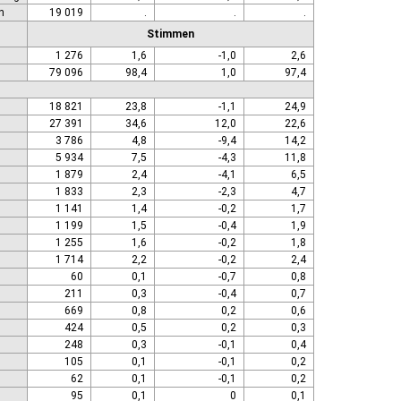
n
19 019
.
.
.
Stimmen
1 276
1,6
-1,0
2,6
79 096
98,4
1,0
97,4
18 821
23,8
-1,1
24,9
27 391
34,6
12,0
22,6
3 786
4,8
-9,4
14,2
5 934
7,5
-4,3
11,8
1 879
2,4
-4,1
6,5
1 833
2,3
-2,3
4,7
1 141
1,4
-0,2
1,7
1 199
1,5
-0,4
1,9
1 255
1,6
-0,2
1,8
1 714
2,2
-0,2
2,4
60
0,1
-0,7
0,8
211
0,3
-0,4
0,7
669
0,8
0,2
0,6
424
0,5
0,2
0,3
248
0,3
-0,1
0,4
105
0,1
-0,1
0,2
62
0,1
-0,1
0,2
95
0,1
0
0,1