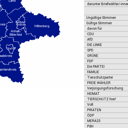
darunter Briefwähler/-inne
Ungültige Stimmen
Gültige Stimmen
davon für
CDU
AfD
DIE LINKE
SPD
GRÜNE
FDP
Die PARTEI
FAMILIE
Tierschutzpartei
FREIE WÄHLER
Verjüngungsforschung
HEIMAT
TIERSCHUTZ hier!
Volt
PIRATEN
ÖDP
MERA25
PdH