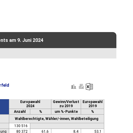
nts am 9. Juni 2024
rfeld
Europawahl
Gewinn/Verlust
Europawahl
2024
zu 2019
2019
Anzahl
%
um %-Punkte
%
Wahlberechtigte, Wähler/-innen, Wahlbeteiligung
130 516
gung
80 372
61,6
8,4
53,1