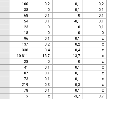
160
0,2
0,1
0,2
38
0
-0,1
0,1
68
0,1
0
0,1
54
0,1
-0,1
0,1
23
0
0
0,1
18
0
0
0
96
0,1
0,1
x
137
0,2
0,2
x
338
0,4
0,4
x
10 811
13,7
13,7
x
28
0
0
x
41
0,1
0,1
x
87
0,1
0,1
x
73
0,1
0,1
x
219
0,3
0,3
x
78
0,1
0,1
x
x
x
-3,7
3,7