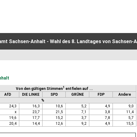
amt Sachsen-Anhalt - Wahl des 8. Landtages von Sachsen-An
nhalt
1
Von den gültigen Stimmen
entfielen auf ...
AfD
DIE LINKE
SPD
GRÜNE
FDP
Andere
%
24,3
16,3
10,6
5,2
4,9
9,0
x
23,7
21,5
7,1
3,8
11,4
19,6
17,7
15,2
3,7
7,8
5,7
20,4
14,4
12,6
9,2
4,9
15,5