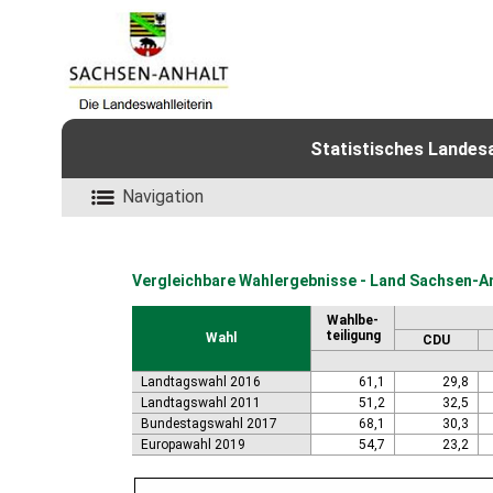
Statistisches Landes
Navigation
Vergleichbare Wahlergebnisse - Land Sachsen-A
Wahlbe-
teiligung
Wahl
CDU
Landtagswahl 2016
61,1
29,8
Landtagswahl 2011
51,2
32,5
Bundestagswahl 2017
68,1
30,3
Europawahl 2019
54,7
23,2