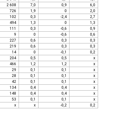
2 608
7,0
0,9
6,0
726
1,9
0
2,0
102
0,3
-2,4
2,7
494
1,3
0
1,3
111
0,3
-0,6
0,9
9
0
-0,6
0,6
227
0,6
0,3
0,3
219
0,6
0,3
0,3
14
0
-0,1
0,2
204
0,5
0,5
x
466
1,2
1,2
x
29
0,1
0,1
x
28
0,1
0,1
x
42
0,1
0,1
x
134
0,4
0,4
x
148
0,4
0,4
x
53
0,1
0,1
x
x
x
-0,2
0,2