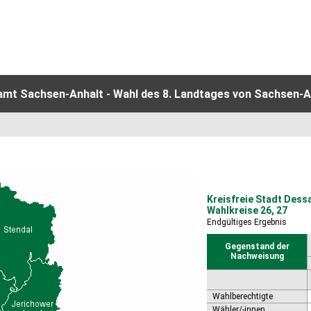
amt Sachsen-Anhalt - Wahl des 8. Landtages von Sachsen-An
Kreisfreie Stadt Dess
Wahlkreise 26, 27
Endgültiges Ergebnis
Gegenstand der
Nachweisung
Wahlberechtigte
Wähler/-innen,