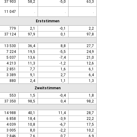
37 903
58,2
-5,0
63,3
11 047
.
.
.
Erststimmen
779
2,1
-0,1
2,2
37 124
97,9
0,1
97,8
13 530
36,4
8,8
27,7
7 224
19,5
-5,5
24,9
5 037
13,6
-7,4
21,0
4 213
11,3
-1,2
12,6
2 851
7,7
1,6
6,1
3 389
9,1
2,7
6,4
880
2,4
1,1
1,3
Zweitstimmen
553
1,5
-0,4
1,8
37 350
98,5
0,4
98,2
14 988
40,1
11,4
28,7
6 858
18,4
-3,9
22,2
4 039
10,8
-6,7
17,5
3 005
8,0
-2,2
10,2
2 846
7,6
0,7
6,9