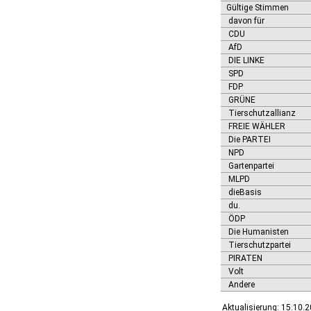
Gültige Stimmen
davon für
CDU
AfD
DIE LINKE
SPD
FDP
GRÜNE
Tierschutzallianz
FREIE WÄHLER
Die PARTEI
NPD
Gartenpartei
MLPD
dieBasis
du.
ÖDP
Die Humanisten
Tierschutzpartei
PIRATEN
Volt
Andere
Aktualisierung: 15.10.