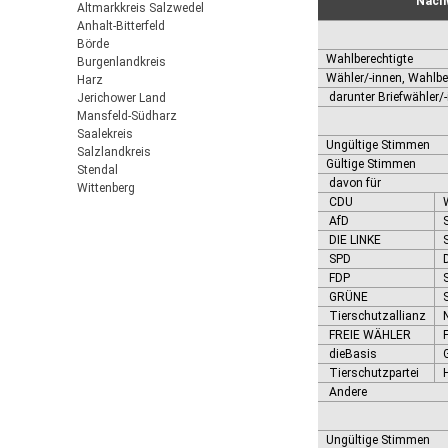
Nach
Altmarkkreis Salzwedel
Anhalt-Bitterfeld
Börde
Wahlberechtigte
Burgenlandkreis
Wähler/-innen, Wahlbe
Harz
darunter Briefwähler/
Jerichower Land
Mansfeld-Südharz
Saalekreis
Ungültige Stimmen
Salzlandkreis
Gültige Stimmen
Stendal
davon für
Wittenberg
CDU
AfD
DIE LINKE
SPD
FDP
GRÜNE
Tierschutzallianz
FREIE WÄHLER
dieBasis
Tierschutzpartei
Andere
Ungültige Stimmen