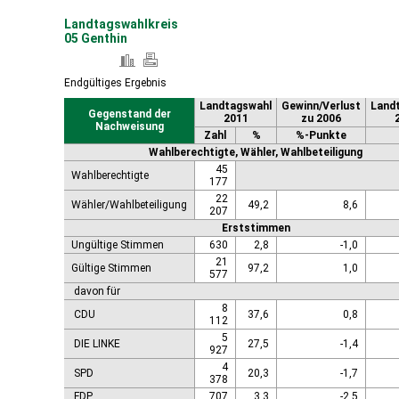
Landtagswahlkreis
05 Genthin
Endgültiges Ergebnis
Landtagswahl
Gewinn/Verlust
Land
Gegenstand der
2011
zu 2006
Nachweisung
Zahl
%
%-Punkte
Wahlberechtigte, Wähler, Wahlbeteiligung
45
Wahlberechtigte
177
22
Wähler/Wahlbeteiligung
49,2
8,6
207
Erststimmen
Ungültige Stimmen
630
2,8
-1,0
21
Gültige Stimmen
97,2
1,0
577
davon für
8
CDU
37,6
0,8
112
5
DIE LINKE
27,5
-1,4
927
4
SPD
20,3
-1,7
378
FDP
707
3,3
-2,5