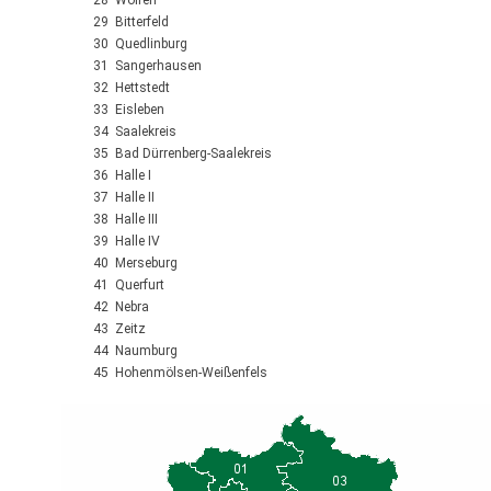
28 Wolfen
29 Bitterfeld
30 Quedlinburg
31 Sangerhausen
32 Hettstedt
33 Eisleben
34 Saalekreis
35 Bad Dürrenberg-Saalekreis
36 Halle I
37 Halle II
38 Halle III
39 Halle IV
40 Merseburg
41 Querfurt
42 Nebra
43 Zeitz
44 Naumburg
45 Hohenmölsen-Weißenfels