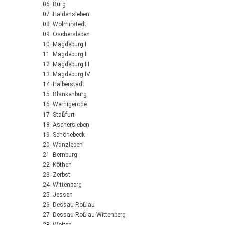
06 Burg
07 Haldensleben
08 Wolmirstedt
09 Oschersleben
10 Magdeburg I
11 Magdeburg II
12 Magdeburg III
13 Magdeburg IV
14 Halberstadt
15 Blankenburg
16 Wernigerode
17 Staßfurt
18 Aschersleben
19 Schönebeck
20 Wanzleben
21 Bernburg
22 Köthen
23 Zerbst
24 Wittenberg
25 Jessen
26 Dessau-Roßlau
27 Dessau-Roßlau-Wittenberg