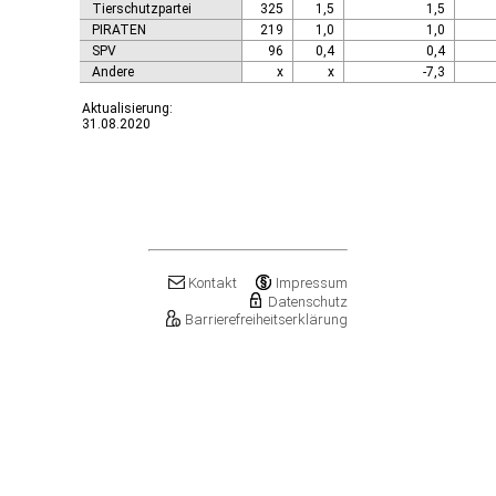
Tierschutzpartei
325
1,5
1,5
PIRATEN
219
1,0
1,0
SPV
96
0,4
0,4
Andere
x
x
-7,3
Aktualisierung:
31.08.2020
Kontakt
Impressum
Datenschutz
Barrierefreiheitserklärung