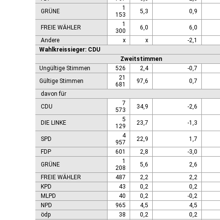
1
GRÜNE
5,3
0,9
153
1
FREIE WÄHLER
6,0
6,0
300
Andere
x
x
-2,1
Wahlkreissieger: CDU
Zweitstimmen
Ungültige Stimmen
526
2,4
-0,7
21
Gültige Stimmen
97,6
0,7
681
davon für
7
CDU
34,9
-2,6
573
5
DIE LINKE
23,7
-1,3
129
4
SPD
22,9
1,7
957
FDP
601
2,8
-3,0
1
GRÜNE
5,6
2,6
208
FREIE WÄHLER
487
2,2
2,2
KPD
43
0,2
0,2
MLPD
40
0,2
-0,2
NPD
965
4,5
4,5
ödp
38
0,2
0,2