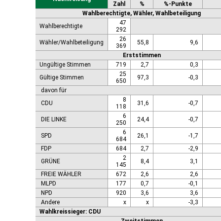
Zahl
%
%-Punkte
Wahlberechtigte, Wähler, Wahlbeteiligung
47
Wahlberechtigte
292
26
Wähler/Wahlbeteiligung
55,8
9,6
369
Erststimmen
Ungültige Stimmen
719
2,7
0,3
25
Gültige Stimmen
97,3
-0,3
650
davon für
8
CDU
31,6
-0,7
118
6
DIE LINKE
24,4
-0,7
250
6
SPD
26,1
-1,7
684
FDP
684
2,7
-2,9
2
GRÜNE
8,4
3,1
145
FREIE WÄHLER
672
2,6
2,6
MLPD
177
0,7
-0,1
NPD
920
3,6
3,6
Andere
x
x
-3,3
Wahlkreissieger: CDU