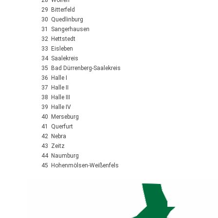
28 Wolfen
29 Bitterfeld
30 Quedlinburg
31 Sangerhausen
32 Hettstedt
33 Eisleben
34 Saalekreis
35 Bad Dürrenberg-Saalekreis
36 Halle I
37 Halle II
38 Halle III
39 Halle IV
40 Merseburg
41 Querfurt
42 Nebra
43 Zeitz
44 Naumburg
45 Hohenmölsen-Weißenfels