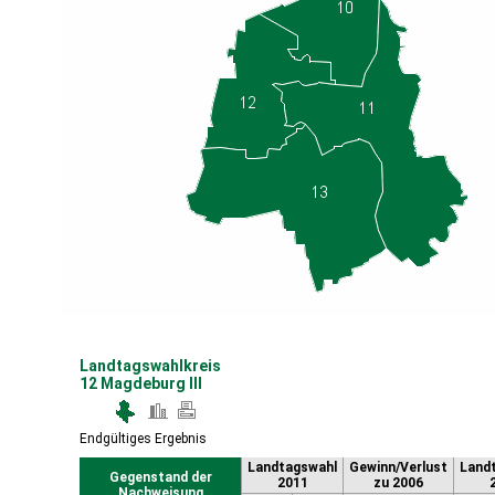
Landtagswahlkreis
12 Magdeburg III
Endgültiges Ergebnis
Landtagswahl
Gewinn/Verlust
Land
Gegenstand der
2011
zu 2006
Nachweisung