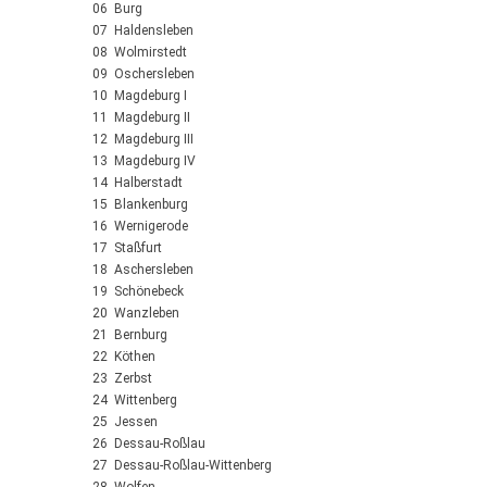
06 Burg
07 Haldensleben
08 Wolmirstedt
09 Oschersleben
10 Magdeburg I
11 Magdeburg II
12 Magdeburg III
13 Magdeburg IV
14 Halberstadt
15 Blankenburg
16 Wernigerode
17 Staßfurt
18 Aschersleben
19 Schönebeck
20 Wanzleben
21 Bernburg
22 Köthen
23 Zerbst
24 Wittenberg
25 Jessen
26 Dessau-Roßlau
27 Dessau-Roßlau-Wittenberg