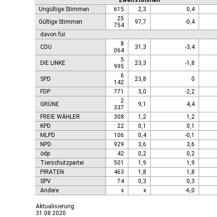
Zweitstimmen
Ungültige Stimmen
615
2,3
0,4
25
Gültige Stimmen
97,7
-0,4
754
davon für
8
CDU
31,3
-3,4
064
5
DIE LINKE
23,3
-1,8
995
6
SPD
23,8
0
142
FDP
771
3,0
-2,2
2
GRÜNE
9,1
4,4
337
FREIE WÄHLER
308
1,2
1,2
KPD
22
0,1
0,1
MLPD
106
0,4
-0,1
NPD
929
3,6
3,6
ödp
42
0,2
0,2
Tierschutzpartei
501
1,9
1,9
PIRATEN
463
1,8
1,8
SPV
74
0,3
0,3
Andere
x
x
-6,0
Aktualisierung:
31.08.2020