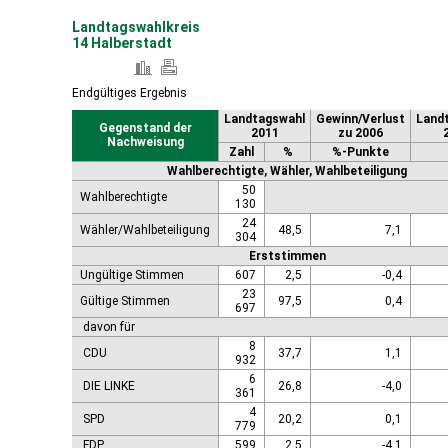
Landtagswahlkreis
14 Halberstadt
Endgültiges Ergebnis
Landtagswahl
Gewinn/Verlust
Land
Gegenstand der
2011
zu 2006
Nachweisung
Zahl
%
%-Punkte
Wahlberechtigte, Wähler, Wahlbeteiligung
50
Wahlberechtigte
130
24
Wähler/Wahlbeteiligung
48,5
7,1
304
Erststimmen
Ungültige Stimmen
607
2,5
-0,4
23
Gültige Stimmen
97,5
0,4
697
davon für
8
CDU
37,7
1,1
932
6
DIE LINKE
26,8
-4,0
361
4
SPD
20,2
0,1
779
FDP
599
2,5
-4,1