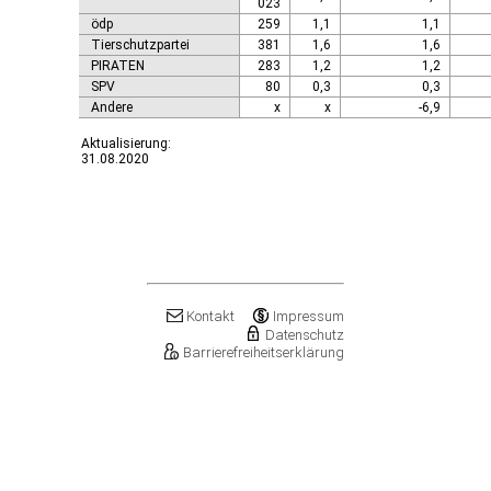
023
ödp
259
1,1
1,1
Tierschutzpartei
381
1,6
1,6
PIRATEN
283
1,2
1,2
SPV
80
0,3
0,3
Andere
x
x
-6,9
Aktualisierung:
31.08.2020
Kontakt
Impressum
Datenschutz
Barrierefreiheitserklärung