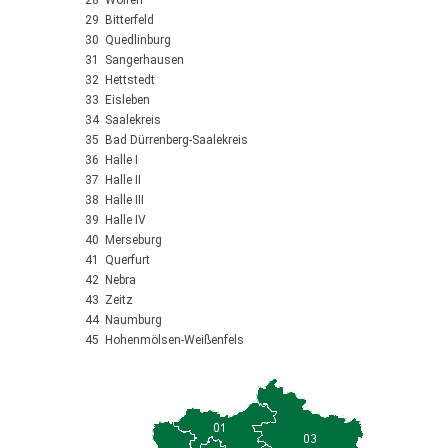
28 Wolfen
29 Bitterfeld
30 Quedlinburg
31 Sangerhausen
32 Hettstedt
33 Eisleben
34 Saalekreis
35 Bad Dürrenberg-Saalekreis
36 Halle I
37 Halle II
38 Halle III
39 Halle IV
40 Merseburg
41 Querfurt
42 Nebra
43 Zeitz
44 Naumburg
45 Hohenmölsen-Weißenfels