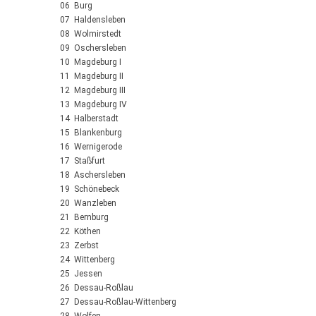
06 Burg
07 Haldensleben
08 Wolmirstedt
09 Oschersleben
10 Magdeburg I
11 Magdeburg II
12 Magdeburg III
13 Magdeburg IV
14 Halberstadt
15 Blankenburg
16 Wernigerode
17 Staßfurt
18 Aschersleben
19 Schönebeck
20 Wanzleben
21 Bernburg
22 Köthen
23 Zerbst
24 Wittenberg
25 Jessen
26 Dessau-Roßlau
27 Dessau-Roßlau-Wittenberg