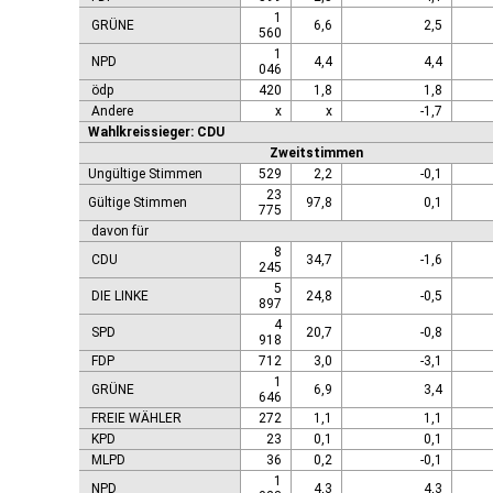
1
GRÜNE
6,6
2,5
560
1
NPD
4,4
4,4
046
ödp
420
1,8
1,8
Andere
x
x
-1,7
Wahlkreissieger: CDU
Zweitstimmen
Ungültige Stimmen
529
2,2
-0,1
23
Gültige Stimmen
97,8
0,1
775
davon für
8
CDU
34,7
-1,6
245
5
DIE LINKE
24,8
-0,5
897
4
SPD
20,7
-0,8
918
FDP
712
3,0
-3,1
1
GRÜNE
6,9
3,4
646
FREIE WÄHLER
272
1,1
1,1
KPD
23
0,1
0,1
MLPD
36
0,2
-0,1
1
NPD
4,3
4,3