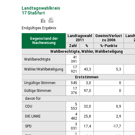
Landtagswahlkreis
17 Staßfurt
Endgültiges Ergebnis
Landtagswahl
Gewinn/Verlust
Land
Gegenstand der
2011
zu 2006
Nachweisung
Zahl
%
%-Punkte
Wahlberechtigte, Wähler, Wahlbeteiligung
41
Wahlberechtigte
391
17
Wähler/Wahlbeteiligung
43,3
5,3
921
Erststimmen
Ungültige Stimmen
545
3,0
0
17
Gültige Stimmen
97,0
0
376
davon für
5
CDU
32,0
0,9
553
4
DIE LINKE
25,8
2,9
482
3
SPD
17,4
-17,7
031
1