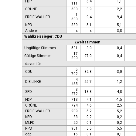
FDP
6,4
1,1
111
GRÜNE
680
3,9
2,2
1
FREIE WÄHLER
9,4
9,4
630
NPD
889
5,1
5,1
Andere
x
x
-3,8
Wahlkreissieger: CDU
Zweitstimmen
Ungültige Stimmen
531
3,0
0,4
17
Gültige Stimmen
97,0
-0,4
390
davon für
5
CDU
32,8
-3,0
702
4
DIE LINKE
25,7
1,2
465
3
SPD
18,8
-4,8
272
FDP
713
4,1
-1,5
GRÜNE
794
4,6
2,5
FREIE WÄHLER
909
5,2
5,2
KPD
33
0,2
0,2
MLPD
20
0,1
-0,2
NPD
951
5,5
5,5
ödp
16
0,1
0,1