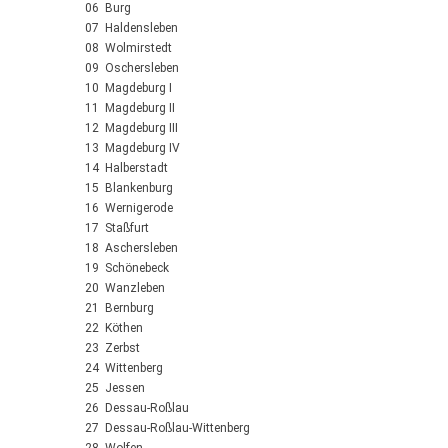
06 Burg
07 Haldensleben
08 Wolmirstedt
09 Oschersleben
10 Magdeburg I
11 Magdeburg II
12 Magdeburg III
13 Magdeburg IV
14 Halberstadt
15 Blankenburg
16 Wernigerode
17 Staßfurt
18 Aschersleben
19 Schönebeck
20 Wanzleben
21 Bernburg
22 Köthen
23 Zerbst
24 Wittenberg
25 Jessen
26 Dessau-Roßlau
27 Dessau-Roßlau-Wittenberg