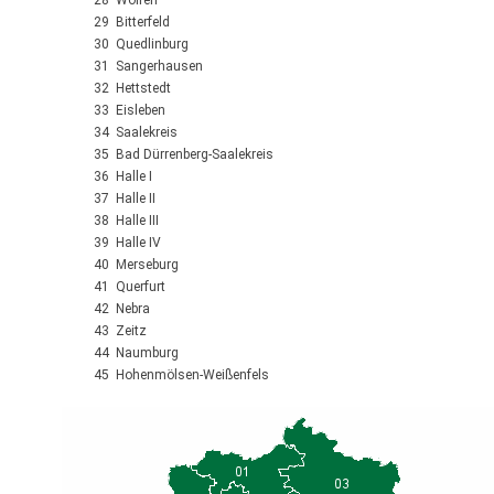
28 Wolfen
29 Bitterfeld
30 Quedlinburg
31 Sangerhausen
32 Hettstedt
33 Eisleben
34 Saalekreis
35 Bad Dürrenberg-Saalekreis
36 Halle I
37 Halle II
38 Halle III
39 Halle IV
40 Merseburg
41 Querfurt
42 Nebra
43 Zeitz
44 Naumburg
45 Hohenmölsen-Weißenfels