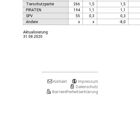
Tierschutzpartei
266
1,5
1,5
PIRATEN
194
1,1
1,1
SPV
55
0,3
0,3
Andere
x
x
-8,0
Aktualisierung:
31.08.2020
Kontakt
Impressum
Datenschutz
Barrierefreiheitserklärung