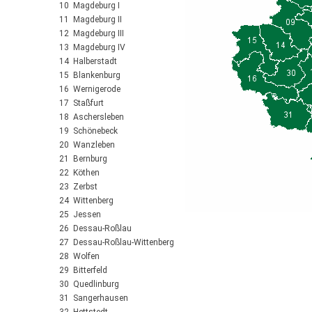
10 Magdeburg I
11 Magdeburg II
12 Magdeburg III
13 Magdeburg IV
14 Halberstadt
15 Blankenburg
16 Wernigerode
17 Staßfurt
18 Aschersleben
19 Schönebeck
20 Wanzleben
21 Bernburg
22 Köthen
23 Zerbst
24 Wittenberg
25 Jessen
26 Dessau-Roßlau
27 Dessau-Roßlau-Wittenberg
28 Wolfen
29 Bitterfeld
30 Quedlinburg
31 Sangerhausen