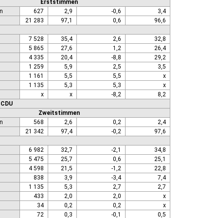
Erststimmen
n
627
2,9
-0,6
3,4
21 283
97,1
0,6
96,6
7 528
35,4
2,6
32,8
5 865
27,6
1,2
26,4
4 335
20,4
-8,8
29,2
1 259
5,9
2,5
3,5
1 161
5,5
5,5
x
1 135
5,3
5,3
x
x
x
-8,2
8,2
r: CDU
Zweitstimmen
n
568
2,6
0,2
2,4
21 342
97,4
-0,2
97,6
6 982
32,7
-2,1
34,8
5 475
25,7
0,6
25,1
4 598
21,5
-1,2
22,8
838
3,9
-3,4
7,4
1 135
5,3
2,7
2,7
433
2,0
2,0
x
34
0,2
0,2
x
72
0,3
-0,1
0,5