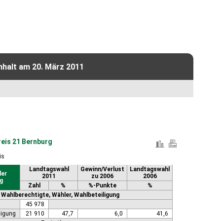
nhalt am 20. März 2011
eis 21 Bernburg
is
Landtagswahl
Gewinn/Verlust
Landtagswahl
der
2011
zu 2006
2006
g
Zahl
%
%-Punkte
%
Wahlberechtigte, Wähler, Wahlbeteiligung
45 978
ligung
21 910
47,7
6,0
41,6