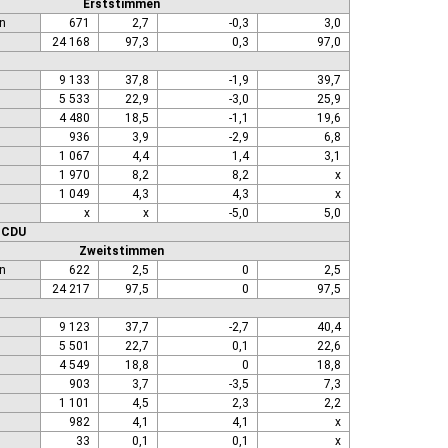
Erststimmen
n
671
2,7
-0,3
3,0
24 168
97,3
0,3
97,0
9 133
37,8
-1,9
39,7
5 533
22,9
-3,0
25,9
4 480
18,5
-1,1
19,6
936
3,9
-2,9
6,8
1 067
4,4
1,4
3,1
1 970
8,2
8,2
x
1 049
4,3
4,3
x
x
x
-5,0
5,0
r: CDU
Zweitstimmen
n
622
2,5
0
2,5
24 217
97,5
0
97,5
9 123
37,7
-2,7
40,4
5 501
22,7
0,1
22,6
4 549
18,8
0
18,8
903
3,7
-3,5
7,3
1 101
4,5
2,3
2,2
982
4,1
4,1
x
33
0,1
0,1
x