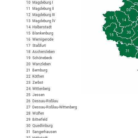
10 Magdeburg I
11 Magdeburg II
12 Magdeburg III
13 Magdeburg IV
14 Halberstadt
15 Blankenburg
16 Wernigerode
17 Staßfurt
18 Aschersleben
19 Schönebeck
20 Wanzleben
21 Bernburg
22 Köthen
23 Zerbst
24 Wittenberg
25 Jessen
26 Dessau-Roßlau
27 Dessau-Roßlau-Wittenberg
28 Wolfen
29 Bitterfeld
30 Quedlinburg
31 Sangerhausen