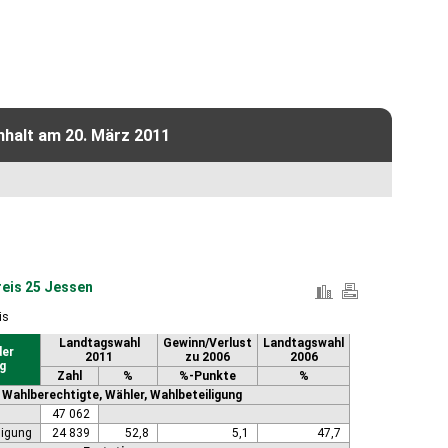
nhalt am 20. März 2011
eis 25 Jessen
is
Landtagswahl
Gewinn/Verlust
Landtagswahl
der
2011
zu 2006
2006
g
Zahl
%
%-Punkte
%
Wahlberechtigte, Wähler, Wahlbeteiligung
47 062
ligung
24 839
52,8
5,1
47,7