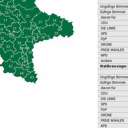
Ungültige Stimme
Gültige Stimmen
davon für
CDU
DIE LINKE
SPD
FDP
GRÜNE
FREIE WÄHLER
NPD
Andere
Wahlkreissiege
Ungültige Stimme
Gültige Stimmen
davon für
CDU
DIE LINKE
SPD
FDP
GRÜNE
FREIE WÄHLER
KPD