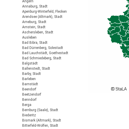
Angern
Annaburg, Stadt
Apenburg-Winterfeld, Flecken
Arendsee (Altmark), Stadt
Arneburg, Stadt
Arnstein, Stadt
Aschersleben, Stadt
Ausleben
Bad Bibra, Stadt
Bad Dürrenberg, Solestadt
Bad Lauchstädt, Goethestadt
Bad Schmiedeberg, Stadt
Balgstädt
Ballenstedt, Stadt
Barby, Stadt
Barleben
Barnstädt
Beendorf
Beetzendorf
Benndorf
Berga
Bernburg (Saale), Stadt
Biederitz
Bismark (Altmark), Stadt
Bitterfeld-Wolfen, Stadt