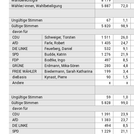
Wahlberechtigte
8 179
Wähler/-innen, Wahlbeteiligung
5 887
72,0
Ungültige Stimmen
67
1,1
Gültige Stimmen
5 820
98,9
davon für
CDU
Schweiger, Torsten
1 511
26,0
AfD
Farle, Robert
1 435
24,7
DIE LINKE
Feuerberg, Daniel
532
9,1
SPD
Budde, Katrin
1 276
21,9
FDP
Bodtke, Ingo
497
8,5
GRÜNE
Erdmann, Mika-Sören
280
4,8
FREIE WÄHLER
Biedermann, Sarah Katharina
199
3,4
dieBasis
Kynast, Pierre
90
1,5
Andere
x
x
Ungültige Stimmen
59
1,0
Gültige Stimmen
5 828
99,0
davon für
CDU
1 391
23,9
AfD
1 383
23,7
DIE LINKE
494
8,5
SPD
1 229
21,1