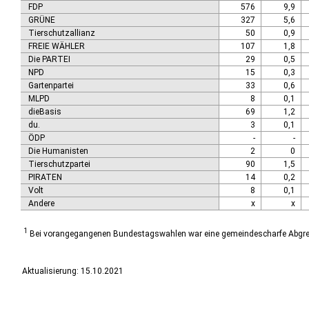
FDP
576
9,9
GRÜNE
327
5,6
Tierschutzallianz
50
0,9
FREIE WÄHLER
107
1,8
Die PARTEI
29
0,5
NPD
15
0,3
Gartenpartei
33
0,6
MLPD
8
0,1
dieBasis
69
1,2
du.
3
0,1
ÖDP
-
-
Die Humanisten
2
0
Tierschutzpartei
90
1,5
PIRATEN
14
0,2
Volt
8
0,1
Andere
x
x
1
Bei vorangegangenen Bundestagswahlen war eine gemeindescharfe Abgrenz
Aktualisierung: 15.10.2021