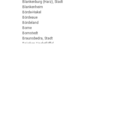
Blankenburg (Harz), Stadt
Blankenheim
Börde-Hakel
Bördeaue
Bördeland
Borne
Bornstedt
Braunsbedra, Stadt
Brücken-Hackpfüffel
Bülstringen
Burg, Stadt
Burgstall
Calbe (Saale), Stadt
Calvörde
Colbitz
Coswig (Anhalt), Stadt
Dähre
Dessau-Roßlau, Stadt
Diesdorf, Flecken
Ditfurt
Droyßig
Eckartsberga, Stadt
Edersleben
Egeln, Stadt
Eichstedt (Altmark)