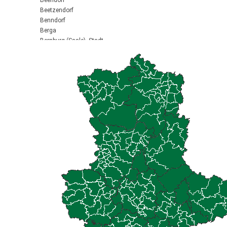
Beendorf
Beetzendorf
Benndorf
Berga
Bernburg (Saale), Stadt
Biederitz
Bismark (Altmark), Stadt
Bitterfeld-Wolfen, Stadt
Blankenburg (Harz), Stadt
Blankenheim
Börde-Hakel
Bördeaue
Bördeland
Borne
Bornstedt
Braunsbedra, Stadt
Brücken-Hackpfüffel
Bülstringen
Burg, Stadt
Burgstall
Calbe (Saale), Stadt
Calvörde
Colbitz