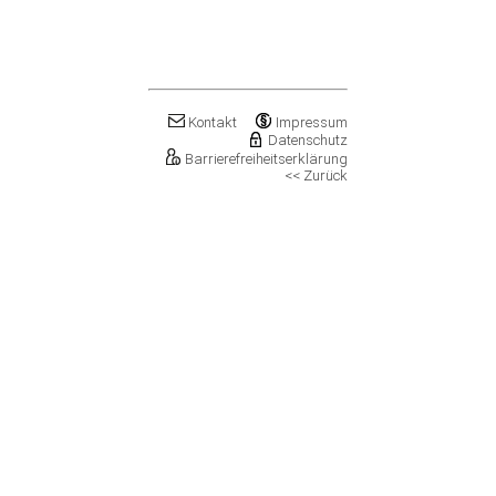
Klostermansfeld
Klötze, Stadt
Könnern, Stadt
Köthen (Anhalt), Stadt
Kretzschau
Kroppenstedt, Stadt
Kontakt
Impressum
Datenschutz
Kuhfelde
Barrierefreiheitserklärung
Landsberg, Stadt
<< Zurück
Lanitz-Hassel-Tal
Laucha an der Unstrut, Stadt
Leuna, Stadt
Loitsche-Heinrichsberg
Lützen, Stadt
Magdeburg, Landeshauptstadt
Mansfeld, Stadt
Meineweh
Merseburg, Stadt
Mertendorf
Möckern, Stadt
Molauer Land
Möser
Mücheln (Geiseltal), Stadt