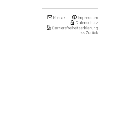
Klostermansfeld
Klötze, Stadt
Könnern, Stadt
Kontakt
Impressum
Köthen (Anhalt), Stadt
Datenschutz
Kretzschau
Barrierefreiheitserklärung
<< Zurück
Kroppenstedt, Stadt
Kuhfelde
Landsberg, Stadt
Lanitz-Hassel-Tal
Laucha an der Unstrut, Stadt
Leuna, Stadt
Loitsche-Heinrichsberg
Lützen, Stadt
Magdeburg, Landeshauptstadt
Mansfeld, Stadt
Meineweh
Merseburg, Stadt
Mertendorf
Möckern, Stadt
Molauer Land
Möser
Mücheln (Geiseltal), Stadt