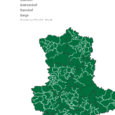
Beendorf
Beetzendorf
Benndorf
Berga
Bernburg (Saale), Stadt
Biederitz
Bismark (Altmark), Stadt
Bitterfeld-Wolfen, Stadt
Blankenburg (Harz), Stadt
Blankenheim
Börde-Hakel
Bördeaue
Bördeland
Borne
Bornstedt
Braunsbedra, Stadt
Brücken-Hackpfüffel
Bülstringen
Burg, Stadt
Burgstall
Calbe (Saale), Stadt
Calvörde
Colbitz