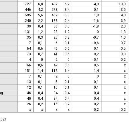
727
6,8
497
6,2
-4,0
10,3
446
4,2
273
3,4
-0,1
3,5
595
5,6
462
5,8
1,8
4,0
240
2,2
188
2,4
-1,6
3,9
39
0,4
36
0,5
-1,8
2,3
131
1,2
98
1,2
0
1,3
35
0,3
25
0,3
-0,7
1,0
7
0,1
6
0,1
-0,6
0,7
64
0,6
46
0,6
0,1
0,5
73
0,7
41
0,5
0,2
0,3
4
0
2
0
-0,1
0,2
66
0,6
47
0,6
0,6
x
151
1,4
113
1,4
1,4
x
7
0,1
2
0
0
x
13
0,1
5
0,1
0,1
x
12
0,1
10
0,1
0,1
x
ng
46
0,4
34
0,4
0,4
x
40
0,4
34
0,4
0,4
x
26
0,2
16
0,2
0,2
x
x
x
x
x
-0,2
0,2
.2021