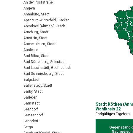
An der Poststraße
Angern
Annaburg, Stadt
Apenburg-Winterfeld, Flecken
Arendsee (Altmark), Stadt
Arneburg, Stadt
Arnstein, Stadt
Aschersleben, Stadt
Ausleben
Bad Bibra, Stadt
Bad Dürrenberg, Solestadt
Bad Lauchstädt, Goethestadt
Bad Schmiedeberg, Stadt
Balgstädt
Ballenstedt, Stadt
Barby, Stadt
Barleben
Barnstädt
Stadt Köthen (Anha
Wahlkreis 22
Beendorf
Endgültiges Ergebnis
Beetzendorf
Benndorf
Berga
Gegenstand d
Nachweisun