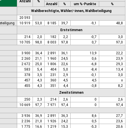
Anzahl
%
Anzahl
%
um %-Punkte
%
Wahlberechtigte, Wähler/-innen, Wahlbeteiligung
20 593
eteiligung
10 919
53,0
8 185
39,7
-9,1
48,8
Erststimmen
214
2,0
182
2,2
-0,7
3,0
10 705
98,0
8 003
97,8
0,7
97,0
3 900
36,4
2 891
36,1
13,9
22,2
2 260
21,1
1 960
24,5
0,6
23,9
2 672
25,0
1 806
22,6
-6,8
29,3
583
5,4
404
5,0
-8,4
13,4
378
3,5
231
2,9
-0,1
3,0
457
4,3
360
4,5
4,5
x
455
4,3
351
4,4
-3,8
8,2
Zweitstimmen
250
2,3
214
2,6
0
2,6
10 669
97,7
7 971
97,4
0
97,4
3 936
36,9
2 891
36,3
8,6
27,7
2 236
21,0
1 926
24,2
0,5
23,6
1 775
16,6
1 219
15,3
-5,3
20,6