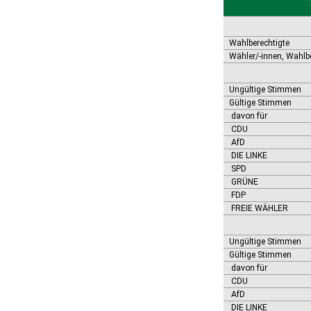
Bernburg (Saale), Stadt
Biederitz
Bismark (Altmark), Stadt
Bitterfeld-Wolfen, Stadt
Wahlberechtigte
Blankenburg (Harz), Stadt
Wähler/-innen, Wahlb
Blankenheim
Börde-Hakel
Ungültige Stimmen
Bördeaue
Gültige Stimmen
Bördeland
davon für
Borne
CDU
Bornstedt
AfD
Braunsbedra, Stadt
DIE LINKE
Brücken-Hackpfüffel
SPD
Bülstringen
GRÜNE
Burg, Stadt
FDP
Burgstall
FREIE WÄHLER
Calbe (Saale), Stadt
Calvörde
Ungültige Stimmen
Colbitz
Gültige Stimmen
Coswig (Anhalt), Stadt
davon für
Dähre
CDU
Dessau-Roßlau, Stadt
AfD
Diesdorf, Flecken
DIE LINKE