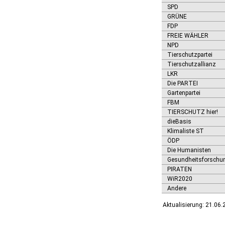
Ditfurt
SPD
Droyßig
GRÜNE
Eckartsberga, Stadt
FDP
FREIE WÄHLER
Edersleben
NPD
Egeln, Stadt
Tierschutzpartei
Eichstedt (Altmark)
Tierschutzallianz
Eilsleben
LKR
Eisleben, Lutherstadt
Die PARTEI
Elbe-Parey
Gartenpartei
Elsteraue
FBM
Erxleben
TIERSCHUTZ hier!
Falkenstein/Harz, Stadt
dieBasis
Farnstädt
Klimaliste ST
Finne
ÖDP
Finneland
Die Humanisten
Flechtingen
Gesundheitsforschu
Freyburg (Unstrut), Stadt
PIRATEN
Gardelegen, Hansestadt
WiR2020
Genthin, Stadt
Andere
Gerbstedt, Stadt
Aktualisierung: 21.06
Giersleben
Gleina