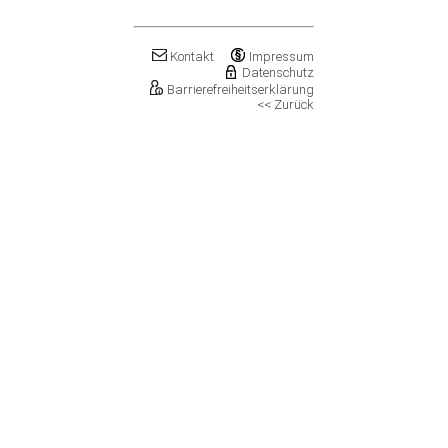
Klostermansfeld
Klötze, Stadt
Könnern, Stadt
Kontakt
Impressum
Köthen (Anhalt), Stadt
Datenschutz
Kretzschau
Barrierefreiheitserklärung
<< Zurück
Kroppenstedt, Stadt
Kuhfelde
Landsberg, Stadt
Lanitz-Hassel-Tal
Laucha an der Unstrut, Stadt
Leuna, Stadt
Loitsche-Heinrichsberg
Lützen, Stadt
Magdeburg, Landeshauptstadt
Mansfeld, Stadt
Meineweh
Merseburg, Stadt
Mertendorf
Möckern, Stadt
Molauer Land
Möser
Mücheln (Geiseltal), Stadt