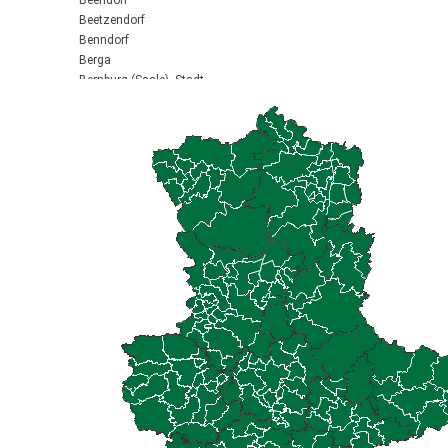
Beendorf
Beetzendorf
Benndorf
Berga
Bernburg (Saale), Stadt
Biederitz
Bismark (Altmark), Stadt
Bitterfeld-Wolfen, Stadt
Blankenburg (Harz), Stadt
Blankenheim
Börde-Hakel
Bördeaue
Bördeland
Borne
Bornstedt
Braunsbedra, Stadt
Brücken-Hackpfüffel
Bülstringen
Burg, Stadt
Burgstall
Calbe (Saale), Stadt
Calvörde
Colbitz