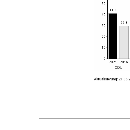
Bernburg (Saale), Stadt
Biederitz
Bismark (Altmark), Stadt
Bitterfeld-Wolfen, Stadt
Blankenburg (Harz), Stadt
Blankenheim
Börde-Hakel
Bördeaue
Bördeland
Borne
Bornstedt
Braunsbedra, Stadt
Brücken-Hackpfüffel
Bülstringen
Aktualisierung: 21.06
Burg, Stadt
Burgstall
Calbe (Saale), Stadt
Calvörde
Colbitz
Coswig (Anhalt), Stadt
Dähre
Dessau-Roßlau, Stadt
Diesdorf, Flecken