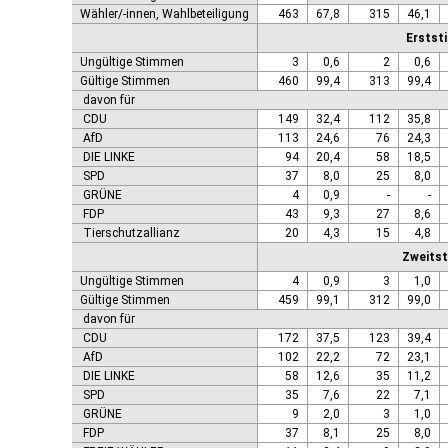
Genthin, Stadt
Wähler/-innen, Wahlbeteiligung
463
67,8
315
46,1
Gerbstedt, Stadt
Erstst
Giersleben
Ungültige Stimmen
3
0,6
2
0,6
Gleina
Gültige Stimmen
460
99,4
313
99,4
Goldbeck
davon für
Gommern, Stadt
CDU
149
32,4
112
35,8
Goseck
AfD
113
24,6
76
24,3
Gräfenhainichen, Stadt
DIE LINKE
94
20,4
58
18,5
Gröningen, Stadt
SPD
37
8,0
25
8,0
Groß Quenstedt
GRÜNE
4
0,9
-
-
Güsten, Stadt
FDP
43
9,3
27
8,6
Gutenborn
Tierschutzallianz
20
4,3
15
4,8
Halberstadt, Stadt
Zweits
Haldensleben, Stadt
Ungültige Stimmen
4
0,9
3
1,0
Halle (Saale), Stadt
Gültige Stimmen
459
99,1
312
99,0
Harbke
davon für
Harsleben
CDU
172
37,5
123
39,4
Harzgerode, Stadt
AfD
102
22,2
72
23,1
Hassel
DIE LINKE
58
12,6
35
11,2
Havelberg, Hansestadt
SPD
35
7,6
22
7,1
Hecklingen, Stadt
GRÜNE
9
2,0
3
1,0
Hedersleben
FDP
37
8,1
25
8,0
Helbra