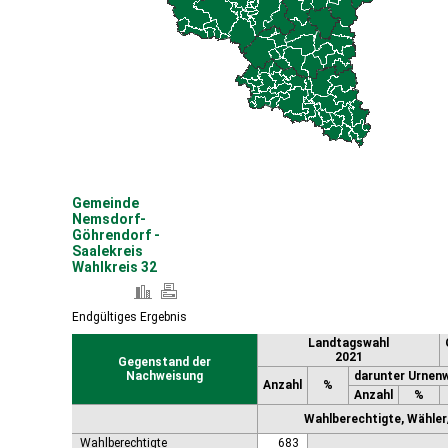
Coswig (Anhalt), Stadt
Dähre
Dessau-Roßlau, Stadt
Diesdorf, Flecken
Ditfurt
Droyßig
Eckartsberga, Stadt
Edersleben
Egeln, Stadt
Eichstedt (Altmark)
Gemeinde
Eilsleben
Nemsdorf-
Eisleben, Lutherstadt
Göhrendorf -
Saalekreis
Elbe-Parey
Wahlkreis 32
Elsteraue
Erxleben
Falkenstein/Harz, Stadt
Endgültiges Ergebnis
Farnstädt
Landtagswahl
Finne
2021
Gegenstand der
Finneland
Nachweisung
darunter Urnen
Anzahl
%
Flechtingen
Anzahl
%
Freyburg (Unstrut), Stadt
Wahlberechtigte, Wähler/
Gardelegen, Hansestadt
Wahlberechtigte
683