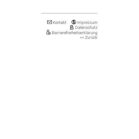
Klostermansfeld
Klötze, Stadt
Könnern, Stadt
Köthen (Anhalt), Stadt
Kontakt
Impressum
Kretzschau
Datenschutz
Barrierefreiheitserklärung
Kroppenstedt, Stadt
<< Zurück
Kuhfelde
Landsberg, Stadt
Lanitz-Hassel-Tal
Laucha an der Unstrut, Stadt
Leuna, Stadt
Loitsche-Heinrichsberg
Lützen, Stadt
Magdeburg, Landeshauptstadt
Mansfeld, Stadt
Meineweh
Merseburg, Stadt
Mertendorf
Möckern, Stadt
Molauer Land
Möser
Mücheln (Geiseltal), Stadt