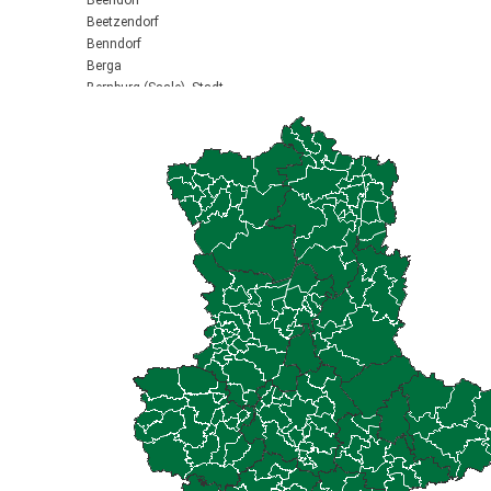
Beendorf
Beetzendorf
Benndorf
Berga
Bernburg (Saale), Stadt
Biederitz
Bismark (Altmark), Stadt
Bitterfeld-Wolfen, Stadt
Blankenburg (Harz), Stadt
Blankenheim
Börde-Hakel
Bördeaue
Bördeland
Borne
Bornstedt
Braunsbedra, Stadt
Brücken-Hackpfüffel
Bülstringen
Burg, Stadt
Burgstall
Calbe (Saale), Stadt
Calvörde
Colbitz