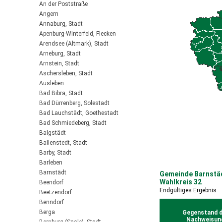
An der Poststraße
Angern
Annaburg, Stadt
Apenburg-Winterfeld, Flecken
Arendsee (Altmark), Stadt
Arneburg, Stadt
Arnstein, Stadt
Aschersleben, Stadt
Ausleben
Bad Bibra, Stadt
Bad Dürrenberg, Solestadt
Bad Lauchstädt, Goethestadt
Bad Schmiedeberg, Stadt
Balgstädt
Ballenstedt, Stadt
Barby, Stadt
Barleben
Barnstädt
Gemeinde Barnstäd
Wahlkreis 32
Beendorf
Endgültiges Ergebnis
Beetzendorf
Benndorf
Berga
Gegenstand d
Nachweisun