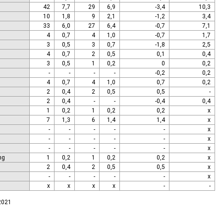
42
7,7
29
6,9
-3,4
10,3
10
1,8
9
2,1
-1,2
3,4
33
6,0
27
6,4
-0,7
7,1
4
0,7
4
1,0
-0,7
1,7
3
0,5
3
0,7
-1,8
2,5
4
0,7
2
0,5
0,1
0,4
3
0,5
1
0,2
0
0,2
-
-
-
-
-0,2
0,2
4
0,7
4
1,0
0,7
0,2
2
0,4
2
0,5
0,5
-
2
0,4
-
-
-0,4
0,4
1
0,2
1
0,2
0,2
x
7
1,3
6
1,4
1,4
x
-
-
-
-
-
x
-
-
-
-
-
x
-
-
-
-
-
x
ng
1
0,2
1
0,2
0,2
x
2
0,4
2
0,5
0,5
x
-
-
-
-
-
x
x
x
x
x
-
-
.2021