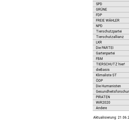
Ditfurt
SPD
Droyßig
GRÜNE
Eckartsberga, Stadt
FDP
FREIE WÄHLER
Edersleben
NPD
Egeln, Stadt
Tierschutzpartei
Eichstedt (Altmark)
Tierschutzallianz
Eilsleben
LKR
Eisleben, Lutherstadt
Die PARTEI
Elbe-Parey
Gartenpartei
Elsteraue
FBM
Erxleben
TIERSCHUTZ hier!
Falkenstein/Harz, Stadt
dieBasis
Farnstädt
Klimaliste ST
Finne
ÖDP
Finneland
Die Humanisten
Flechtingen
Gesundheitsforschu
Freyburg (Unstrut), Stadt
PIRATEN
Gardelegen, Hansestadt
WiR2020
Genthin, Stadt
Andere
Gerbstedt, Stadt
Aktualisierung: 21.06
Giersleben
Gleina