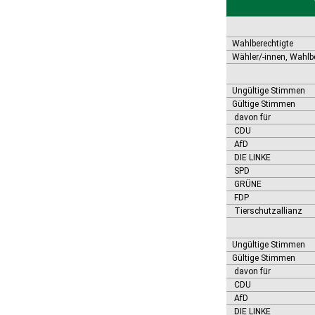
Bernburg (Saale), Stadt
Biederitz
Bismark (Altmark), Stadt
Bitterfeld-Wolfen, Stadt
Wahlberechtigte
Blankenburg (Harz), Stadt
Wähler/-innen, Wahlb
Blankenheim
Börde-Hakel
Ungültige Stimmen
Bördeaue
Gültige Stimmen
Bördeland
davon für
Borne
CDU
Bornstedt
AfD
Braunsbedra, Stadt
DIE LINKE
Brücken-Hackpfüffel
SPD
Bülstringen
GRÜNE
Burg, Stadt
FDP
Burgstall
Tierschutzallianz
Calbe (Saale), Stadt
Calvörde
Ungültige Stimmen
Colbitz
Gültige Stimmen
Coswig (Anhalt), Stadt
davon für
Dähre
CDU
Dessau-Roßlau, Stadt
AfD
Diesdorf, Flecken
DIE LINKE