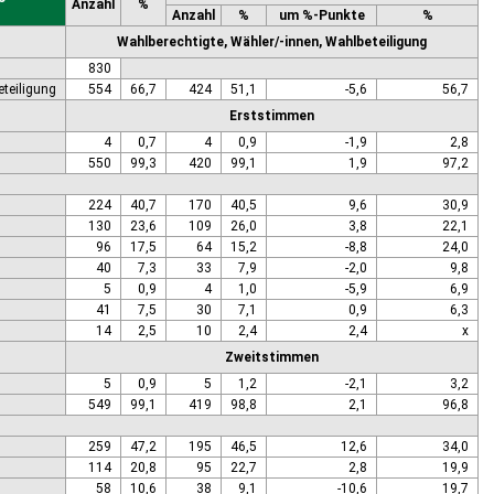
Anzahl
%
Anzahl
%
um %-Punkte
%
Wahlberechtigte, Wähler/-innen, Wahlbeteiligung
830
eteiligung
554
66,7
424
51,1
-5,6
56,7
Erststimmen
4
0,7
4
0,9
-1,9
2,8
550
99,3
420
99,1
1,9
97,2
224
40,7
170
40,5
9,6
30,9
130
23,6
109
26,0
3,8
22,1
96
17,5
64
15,2
-8,8
24,0
40
7,3
33
7,9
-2,0
9,8
5
0,9
4
1,0
-5,9
6,9
41
7,5
30
7,1
0,9
6,3
14
2,5
10
2,4
2,4
x
Zweitstimmen
5
0,9
5
1,2
-2,1
3,2
549
99,1
419
98,8
2,1
96,8
259
47,2
195
46,5
12,6
34,0
114
20,8
95
22,7
2,8
19,9
58
10,6
38
9,1
-10,6
19,7