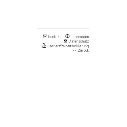
Klostermansfeld
Klötze, Stadt
Könnern, Stadt
Köthen (Anhalt), Stadt
Kretzschau
Kroppenstedt, Stadt
Kuhfelde
Kontakt
Impressum
Datenschutz
Landsberg, Stadt
Barrierefreiheitserklärung
Lanitz-Hassel-Tal
<< Zurück
Laucha an der Unstrut, Stadt
Leuna, Stadt
Loitsche-Heinrichsberg
Lützen, Stadt
Magdeburg, Landeshauptstadt
Mansfeld, Stadt
Meineweh
Merseburg, Stadt
Mertendorf
Möckern, Stadt
Molauer Land
Möser
Mücheln (Geiseltal), Stadt