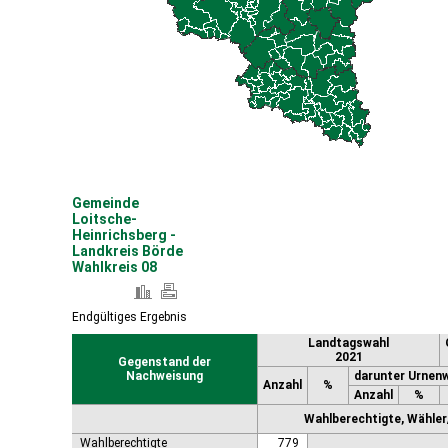
Coswig (Anhalt), Stadt
Dähre
Dessau-Roßlau, Stadt
Diesdorf, Flecken
Ditfurt
Droyßig
Eckartsberga, Stadt
Edersleben
Egeln, Stadt
Eichstedt (Altmark)
Gemeinde
Eilsleben
Loitsche-
Eisleben, Lutherstadt
Heinrichsberg -
Landkreis Börde
Elbe-Parey
Wahlkreis 08
Elsteraue
Erxleben
Falkenstein/Harz, Stadt
Endgültiges Ergebnis
Farnstädt
Landtagswahl
Finne
2021
Gegenstand der
Finneland
Nachweisung
darunter Urnen
Anzahl
%
Flechtingen
Anzahl
%
Freyburg (Unstrut), Stadt
Wahlberechtigte, Wähler/
Gardelegen, Hansestadt
Wahlberechtigte
779