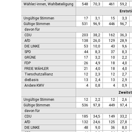
Genthin, Stadt
Wähler/-innen, Wahlbeteiligung
548
70,3
461
59,2
Gerbstedt, Stadt
Erstst
Giersleben
Ungültige Stimmen
17
3,1
15
3,3
Gleina
Gültige Stimmen
531
96,9
446
96,7
Goldbeck
davon für
Gommern, Stadt
CDU
203
38,2
162
36,3
Goseck
AfD
138
26,0
129
28,9
Gräfenhainichen, Stadt
DIE LINKE
53
10,0
43
9,6
Gröningen, Stadt
SPD
44
8,3
37
8,3
Groß Quenstedt
GRÜNE
17
3,2
10
2,2
Güsten, Stadt
FDP
26
4,9
18
4,0
Gutenborn
FREIE WÄHLER
21
4,0
18
4,0
Halberstadt, Stadt
Tierschutzallianz
12
2,3
12
2,7
Haldensleben, Stadt
dieBasis
13
2,4
13
2,9
Halle (Saale), Stadt
Andere KWV
4
0,8
4
0,9
Harbke
Zweits
Harsleben
Ungültige Stimmen
12
2,2
12
2,6
Harzgerode, Stadt
Gültige Stimmen
536
97,8
449
97,4
Hassel
davon für
Havelberg, Hansestadt
CDU
185
34,5
149
33,2
Hecklingen, Stadt
AfD
132
24,6
125
27,8
Hedersleben
DIE LINKE
48
9,0
36
8,0
Helbra