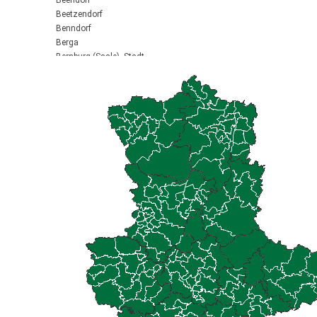
Beendorf
Beetzendorf
Benndorf
Berga
Bernburg (Saale), Stadt
Biederitz
Bismark (Altmark), Stadt
Bitterfeld-Wolfen, Stadt
Blankenburg (Harz), Stadt
Blankenheim
Börde-Hakel
Bördeaue
Bördeland
Borne
Bornstedt
Braunsbedra, Stadt
Brücken-Hackpfüffel
Bülstringen
Burg, Stadt
Burgstall
Calbe (Saale), Stadt
Calvörde
Colbitz