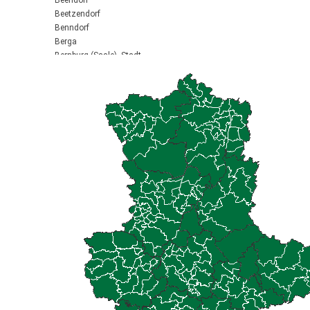
Beendorf
Beetzendorf
Benndorf
Berga
Bernburg (Saale), Stadt
Biederitz
Bismark (Altmark), Stadt
Bitterfeld-Wolfen, Stadt
Blankenburg (Harz), Stadt
Blankenheim
Börde-Hakel
Bördeaue
Bördeland
Borne
Bornstedt
Braunsbedra, Stadt
Brücken-Hackpfüffel
Bülstringen
Burg, Stadt
Burgstall
Calbe (Saale), Stadt
Calvörde
Colbitz