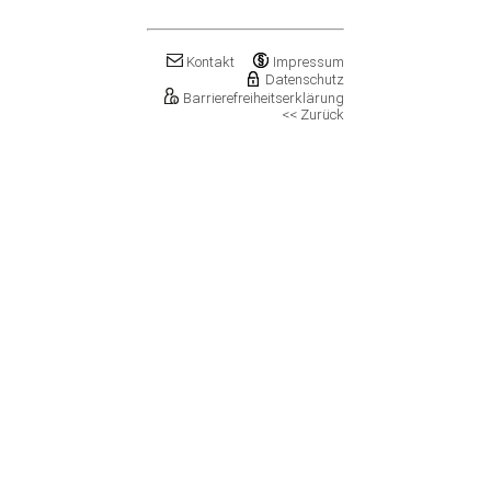
Klostermansfeld
Klötze, Stadt
Könnern, Stadt
Kontakt
Impressum
Köthen (Anhalt), Stadt
Datenschutz
Kretzschau
Barrierefreiheitserklärung
<< Zurück
Kroppenstedt, Stadt
Kuhfelde
Landsberg, Stadt
Lanitz-Hassel-Tal
Laucha an der Unstrut, Stadt
Leuna, Stadt
Loitsche-Heinrichsberg
Lützen, Stadt
Magdeburg, Landeshauptstadt
Mansfeld, Stadt
Meineweh
Merseburg, Stadt
Mertendorf
Möckern, Stadt
Molauer Land
Möser
Mücheln (Geiseltal), Stadt