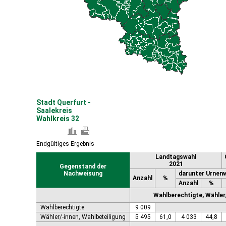
Coswig (Anhalt), Stadt
Dähre
Dessau-Roßlau, Stadt
Diesdorf, Flecken
Ditfurt
Droyßig
Eckartsberga, Stadt
Edersleben
Egeln, Stadt
Eichstedt (Altmark)
Stadt Querfurt -
Eilsleben
Saalekreis
Eisleben, Lutherstadt
Wahlkreis 32
Elbe-Parey
Elsteraue
Endgültiges Ergebnis
Erxleben
Landtagswahl
Falkenstein/Harz, Stadt
2021
Gegenstand der
Farnstädt
Nachweisung
darunter Urnen
Finne
Anzahl
%
Anzahl
%
Finneland
Wahlberechtigte, Wähler/
Flechtingen
Wahlberechtigte
9 009
Freyburg (Unstrut), Stadt
Wähler/-innen, Wahlbeteiligung
5 495
61,0
4 033
44,8
Gardelegen, Hansestadt