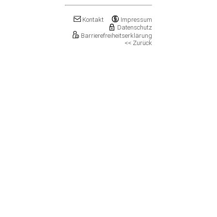
Klostermansfeld
Klötze, Stadt
Kontakt
Impressum
Könnern, Stadt
Datenschutz
Köthen (Anhalt), Stadt
Barrierefreiheitserklärung
<< Zurück
Kretzschau
Kroppenstedt, Stadt
Kuhfelde
Landsberg, Stadt
Lanitz-Hassel-Tal
Laucha an der Unstrut, Stadt
Leuna, Stadt
Loitsche-Heinrichsberg
Lützen, Stadt
Magdeburg, Landeshauptstadt
Mansfeld, Stadt
Meineweh
Merseburg, Stadt
Mertendorf
Möckern, Stadt
Molauer Land
Möser
Mücheln (Geiseltal), Stadt