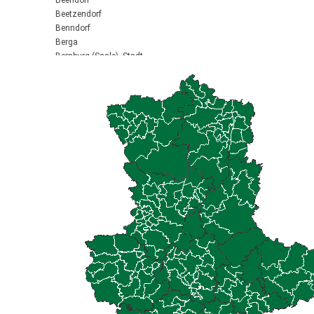
Beendorf
Beetzendorf
Benndorf
Berga
Bernburg (Saale), Stadt
Biederitz
Bismark (Altmark), Stadt
Bitterfeld-Wolfen, Stadt
Blankenburg (Harz), Stadt
Blankenheim
Börde-Hakel
Bördeaue
Bördeland
Borne
Bornstedt
Braunsbedra, Stadt
Brücken-Hackpfüffel
Bülstringen
Burg, Stadt
Burgstall
Calbe (Saale), Stadt
Calvörde
Colbitz