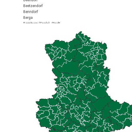
Beendorf
Beetzendorf
Benndorf
Berga
Bernburg (Saale), Stadt
Biederitz
Bismark (Altmark), Stadt
Bitterfeld-Wolfen, Stadt
Blankenburg (Harz), Stadt
Blankenheim
Börde-Hakel
Bördeaue
Bördeland
Borne
Bornstedt
Braunsbedra, Stadt
Brücken-Hackpfüffel
Bülstringen
Burg, Stadt
Burgstall
Calbe (Saale), Stadt
Calvörde
Colbitz