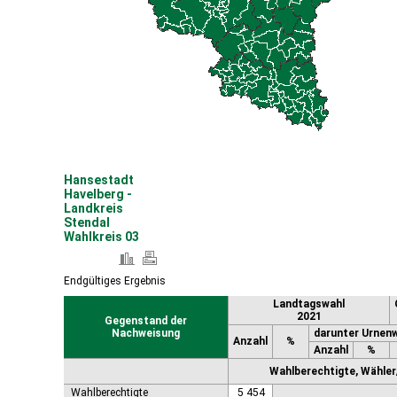
Coswig (Anhalt), Stadt
Dähre
Dessau-Roßlau, Stadt
Diesdorf, Flecken
Ditfurt
Droyßig
Eckartsberga, Stadt
Edersleben
Egeln, Stadt
Eichstedt (Altmark)
Hansestadt
Eilsleben
Havelberg -
Eisleben, Lutherstadt
Landkreis
Stendal
Elbe-Parey
Wahlkreis 03
Elsteraue
Erxleben
Falkenstein/Harz, Stadt
Endgültiges Ergebnis
Farnstädt
Landtagswahl
Finne
2021
Gegenstand der
Finneland
Nachweisung
darunter Urnen
Anzahl
%
Flechtingen
Anzahl
%
Freyburg (Unstrut), Stadt
Wahlberechtigte, Wähler/
Gardelegen, Hansestadt
Wahlberechtigte
5 454