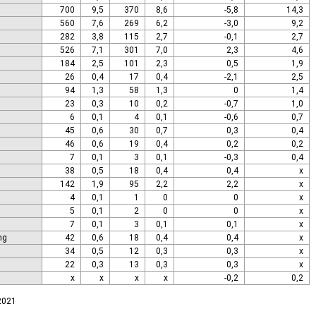
700
9,5
370
8,6
-5,8
14,3
560
7,6
269
6,2
-3,0
9,2
282
3,8
115
2,7
-0,1
2,7
526
7,1
301
7,0
2,3
4,6
184
2,5
101
2,3
0,5
1,9
26
0,4
17
0,4
-2,1
2,5
94
1,3
58
1,3
0
1,4
23
0,3
10
0,2
-0,7
1,0
6
0,1
4
0,1
-0,6
0,7
45
0,6
30
0,7
0,3
0,4
46
0,6
19
0,4
0,2
0,2
7
0,1
3
0,1
-0,3
0,4
38
0,5
18
0,4
0,4
x
142
1,9
95
2,2
2,2
x
4
0,1
1
0
0
x
5
0,1
2
0
0
x
7
0,1
3
0,1
0,1
x
ng
42
0,6
18
0,4
0,4
x
34
0,5
12
0,3
0,3
x
22
0,3
13
0,3
0,3
x
x
x
x
x
-0,2
0,2
.2021