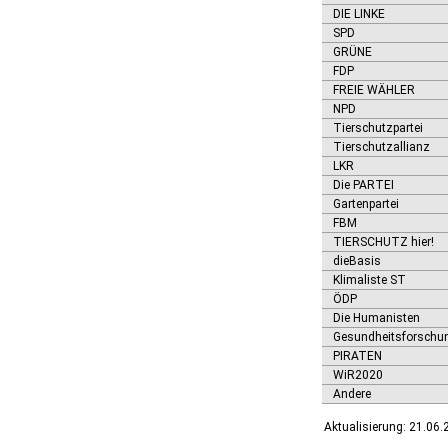
Ditfurt
DIE LINKE
Droyßig
SPD
Eckartsberga, Stadt
GRÜNE
FDP
Edersleben
FREIE WÄHLER
Egeln, Stadt
NPD
Eichstedt (Altmark)
Tierschutzpartei
Eilsleben
Tierschutzallianz
Eisleben, Lutherstadt
LKR
Elbe-Parey
Die PARTEI
Elsteraue
Gartenpartei
Erxleben
FBM
Falkenstein/Harz, Stadt
TIERSCHUTZ hier!
Farnstädt
dieBasis
Finne
Klimaliste ST
Finneland
ÖDP
Flechtingen
Die Humanisten
Freyburg (Unstrut), Stadt
Gesundheitsforschu
Gardelegen, Hansestadt
PIRATEN
Genthin, Stadt
WiR2020
Gerbstedt, Stadt
Andere
Giersleben
Aktualisierung: 21.06
Gleina