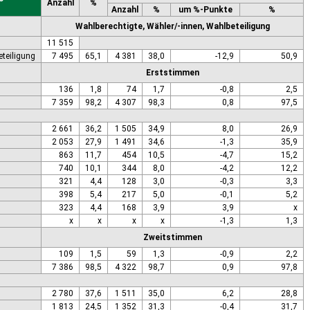
Anzahl
%
Anzahl
%
um %-Punkte
%
Wahlberechtigte, Wähler/-innen, Wahlbeteiligung
11 515
eteiligung
7 495
65,1
4 381
38,0
-12,9
50,9
Erststimmen
136
1,8
74
1,7
-0,8
2,5
7 359
98,2
4 307
98,3
0,8
97,5
2 661
36,2
1 505
34,9
8,0
26,9
2 053
27,9
1 491
34,6
-1,3
35,9
863
11,7
454
10,5
-4,7
15,2
740
10,1
344
8,0
-4,2
12,2
321
4,4
128
3,0
-0,3
3,3
398
5,4
217
5,0
-0,1
5,2
323
4,4
168
3,9
3,9
x
x
x
x
x
-1,3
1,3
Zweitstimmen
109
1,5
59
1,3
-0,9
2,2
7 386
98,5
4 322
98,7
0,9
97,8
2 780
37,6
1 511
35,0
6,2
28,8
1 813
24,5
1 352
31,3
-0,4
31,7