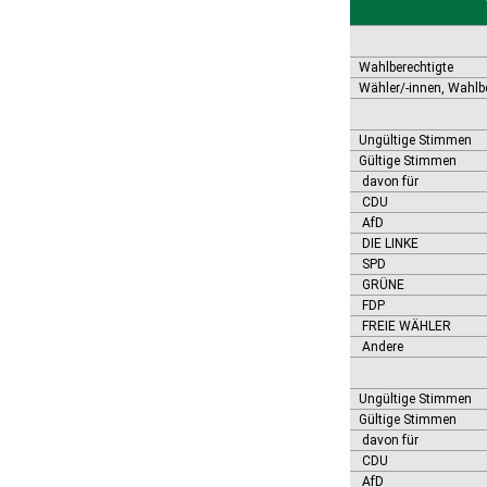
Bernburg (Saale), Stadt
Biederitz
Bismark (Altmark), Stadt
Bitterfeld-Wolfen, Stadt
Wahlberechtigte
Blankenburg (Harz), Stadt
Wähler/-innen, Wahlb
Blankenheim
Börde-Hakel
Ungültige Stimmen
Bördeaue
Gültige Stimmen
Bördeland
davon für
Borne
CDU
Bornstedt
AfD
Braunsbedra, Stadt
DIE LINKE
Brücken-Hackpfüffel
SPD
Bülstringen
GRÜNE
Burg, Stadt
FDP
Burgstall
FREIE WÄHLER
Andere
Calbe (Saale), Stadt
Calvörde
Colbitz
Ungültige Stimmen
Coswig (Anhalt), Stadt
Gültige Stimmen
Dähre
davon für
Dessau-Roßlau, Stadt
CDU
Diesdorf, Flecken
AfD