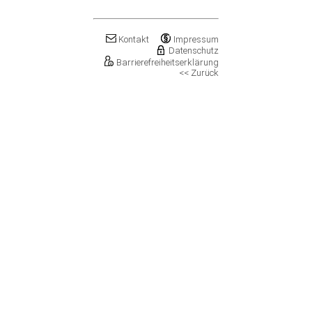
Klostermansfeld
Klötze, Stadt
Könnern, Stadt
Kontakt
Impressum
Köthen (Anhalt), Stadt
Datenschutz
Kretzschau
Barrierefreiheitserklärung
<< Zurück
Kroppenstedt, Stadt
Kuhfelde
Landsberg, Stadt
Lanitz-Hassel-Tal
Laucha an der Unstrut, Stadt
Leuna, Stadt
Loitsche-Heinrichsberg
Lützen, Stadt
Magdeburg, Landeshauptstadt
Mansfeld, Stadt
Meineweh
Merseburg, Stadt
Mertendorf
Möckern, Stadt
Molauer Land
Möser
Mücheln (Geiseltal), Stadt