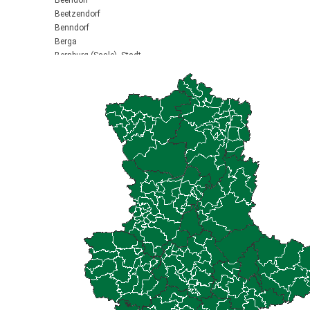
Beendorf
Beetzendorf
Benndorf
Berga
Bernburg (Saale), Stadt
Biederitz
Bismark (Altmark), Stadt
Bitterfeld-Wolfen, Stadt
Blankenburg (Harz), Stadt
Blankenheim
Börde-Hakel
Bördeaue
Bördeland
Borne
Bornstedt
Braunsbedra, Stadt
Brücken-Hackpfüffel
Bülstringen
Burg, Stadt
Burgstall
Calbe (Saale), Stadt
Calvörde
Colbitz